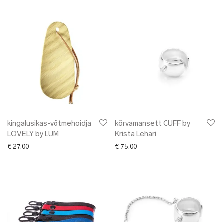
kingalusikas-võtmehoidja
kõrvamansett CUFF by
LOVELY by LUM
Krista Lehari
€
27.00
€
75.00