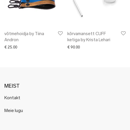
võtmehoidja by Tiina
kõrvamansett CUFF
Andron
ketiga by Krista Lehari
€
25.00
€
90.00
MEIST
Kontakt
Meie lugu