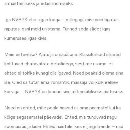
armastamiseks ja edasiandmiseks.
Iga NVBYK ehe algab looga – millegagi, mis meid liigutas,
raputas, pani meid unistama. Tunned seda sädet igas
kumeruses, igas kivis.
Meie esteetika? Ajatu ja omapärane. Klassikalised siluetid
kohtuvad ebatavaliste detailidega, sest me usume, et
ehted ei tohiks kunagi olla igavad. Need peaksid olema sina
ise. Oled sa tütar, ema, romantik, mässaja või kõik eelnev
korraga – NVBYK on loodud sinu mitmekihiliseks riietuseks.
Need on ehted, mille poole haarad nii oma parimatel kui ka
kõige segasematel päevadel. Ehted, mis tunduvad nagu
soomusrüü ja luule. Ehted naistele, kes ei järgi trende – nad