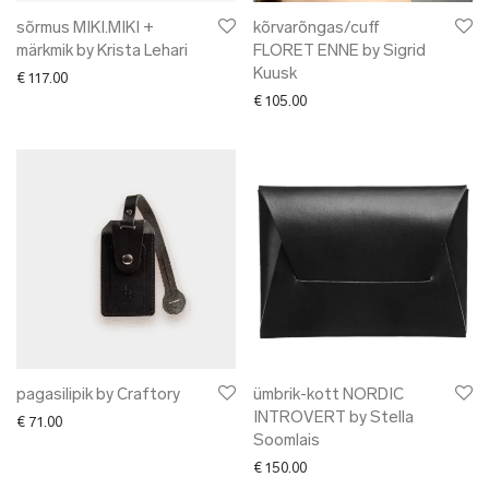
sõrmus MIKI.MIKI +
kõrvarõngas/cuff
märkmik by Krista Lehari
FLORET ENNE by Sigrid
Kuusk
€
117.00
€
105.00
pagasilipik by Craftory
ümbrik-kott NORDIC
INTROVERT by Stella
€
71.00
Soomlais
€
150.00