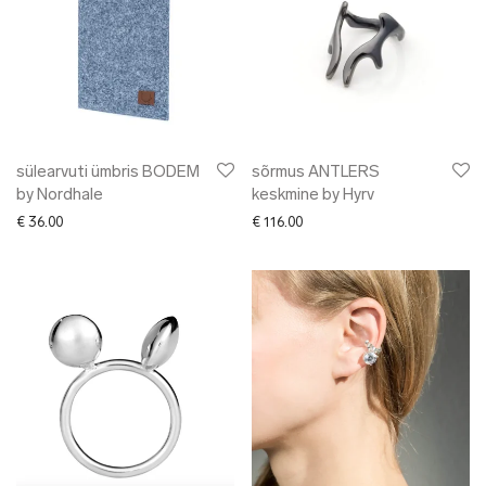
sülearvuti ümbris BODEM
sõrmus ANTLERS
by Nordhale
keskmine by Hyrv
€
36.00
€
116.00