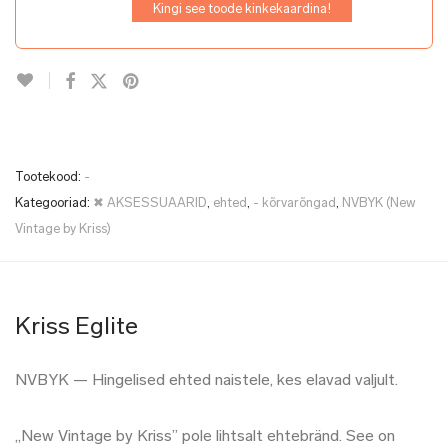
Kingi see toode kinkekaardina!
Tootekood:
-
Kategooriad:
✖ AKSESSUAARID
,
ehted
,
- kõrvarõngad
,
NVBYK (New
Vintage by Kriss)
Kriss Eglite
NVBYK — Hingelised ehted naistele, kes elavad valjult.
„New Vintage by Kriss” pole lihtsalt ehtebränd. See on