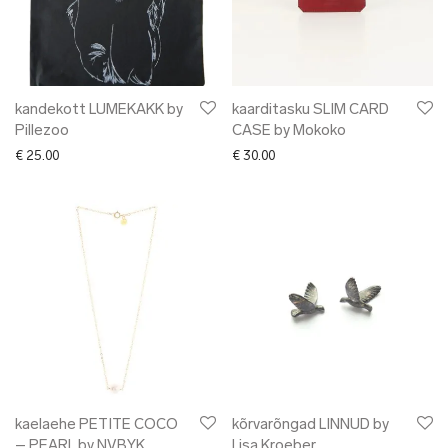
kandekott LUMEKAKK by
kaarditasku SLIM CARD
Pillezoo
CASE by Mokoko
€
25.00
€
30.00
kaelaehe PETITE COCO
kõrvarõngad LINNUD by
– PEARL by NVBYK
Lisa Kroeber