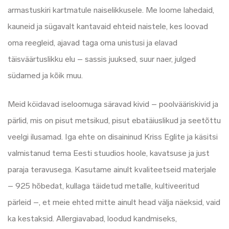
armastuskiri kartmatule naiselikkusele. Me loome lahedaid,
kauneid ja sügavalt kantavaid ehteid naistele, kes loovad
oma reegleid, ajavad taga oma unistusi ja elavad
täisväärtuslikku elu – sassis juuksed, suur naer, julged
südamed ja kõik muu.
Meid köidavad iseloomuga säravad kivid – poolvääriskivid ja
pärlid, mis on pisut metsikud, pisut ebatäiuslikud ja seetõttu
veelgi ilusamad. Iga ehte on disaininud Kriss Eglite ja käsitsi
valmistanud tema Eesti stuudios hoole, kavatsuse ja just
paraja teravusega. Kasutame ainult kvaliteetseid materjale
– 925 hõbedat, kullaga täidetud metalle, kultiveeritud
pärleid –, et meie ehted mitte ainult head välja näeksid, vaid
ka kestaksid. Allergiavabad, loodud kandmiseks,