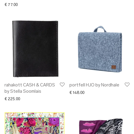
€
77.00
rahakott CASH & CARDS
portfell HJO by Nordhale
by Stella Soomlais
€
148.00
€
225.00