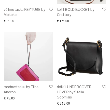
võtmetasku KEYTUBE by
kott BOLD BUCKET by
Mokoko
Craftory
€
21.00
€
171.00
randmetasku by Tiina
ridikül UNDERCOVER
Andron
LOVER by Stella
Soomlais
€
75.00
€
575.00