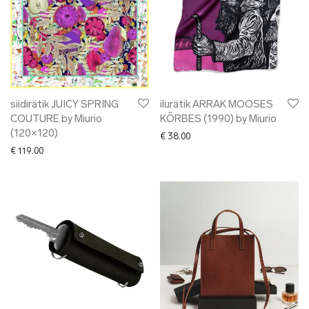
siidirätik JUICY SPRING
ilurätik ARRAK MOOSES
COUTURE by Miurio
KÕRBES (1990) by Miurio
(120×120)
€
38.00
€
119.00