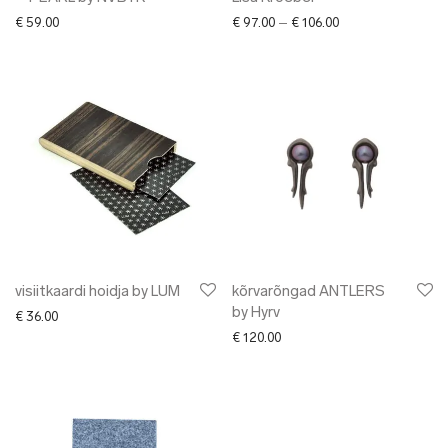
Price range: € 97.
€
59.00
€
97.00
–
€
106.00
visiitkaardi hoidja by LUM
kõrvarõngad ANTLERS
by Hyrv
€
36.00
€
120.00