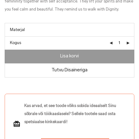
femininity together with self acceptance. They lift your spirits and make
you feel calm and beautiful. They remind us to walk with Dignity.
Kogus
Lisa korvi
Tutvu Disaineriga
Kas arvad, et see toode võiks sobida ideaalselt Sinu
sõbrale või töökaaslasele? Sellele tootele saad osta
spetsiaalse kinkekaardi!