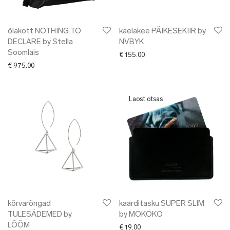
õlakott NOTHING TO
kaelakee PÄIKESEKIIR by
DECLARE by Stella
NVBYK
Soomlais
€
155.00
€
975.00
kõrvarõngad
kaarditasku SUPER SLIM
TULESÄDEMED by
by MOKOKO
LÕÕM
€
19.00