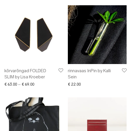
kõrvarõngad FOLDED
rinnavaas InPin by Kalli
SLIM by Lisa Kroeber
Sein
Price range: € 63.00 through € 69.00
€
63.00
–
€
69.00
€
22.00