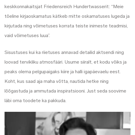
keskkonnakaitsjat Friedensreich Hundertwasserit: “Meie
tõeline kirjaoskamatus kätkeb mitte oskamatuses lugeda ja
kirjutada ning võimetuses korrata teiste inimeste teadmisi,
vaid võimetuses luua”.
Sisustuses kui ka riietuses annavad detailid aktsendi ning
loovad tervikliku atmosfääri. Usume siiralt, et kodu võiks ja
peaks olema pelgupaigaks kiire ja halli igapäevaelu eest.
Koht, kus saad aja maha võtta, nautida hetke ning
lõõgastuda ja ammutada inspiratsiooni. Just seda soovime
läbi oma toodete ka pakkuda.