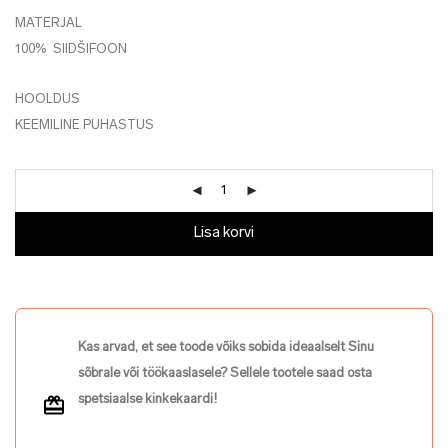
MATERJAL
100% SIIDŠIFOON
HOOLDUS
KEEMILINE PUHASTUS
Lisa korvi
Kas arvad, et see toode võiks sobida ideaalselt Sinu
sõbrale või töökaaslasele? Sellele tootele saad osta
spetsiaalse kinkekaardi!