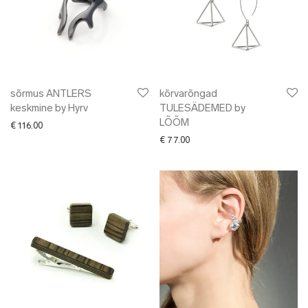
sõrmus ANTLERS
kõrvarõngad
keskmine by Hyrv
TULESÄDEMED by
LÕÕM
€
116.00
€
77.00