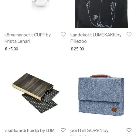
kõrvamansett CUFF by
kandekott LUMEKAKK by
Krista Lehari
Pillezoo
€
75.00
€
25.00
visiitkaardi hoidja by LUM
portfell SÖREN by