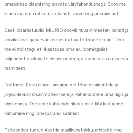
omapärase disaini ning elavate värvilahendustega. Soovime
lisada maailma rohkem ilu, kunsti, värve ning positiivsust.
Eesti disainistuudio MIURIO soovib tuua inimesteni kunsti ja
värviküllast igapäevaelus kasutatavate toodete näol. Tihti
me ei mõistagi, et rikastades oma elu loomingulist
väljendust pakkuvate disaintoodega, astume välja argipäeva
raamidest.
Toetades Eesti disaini, anname me tööd disaineritele ja
järjepidevust disainmõtlemisele ja -lahendustele oma riigis ja
ühiskonnas. Toetame kultuuride rikastumist läbi kultuuride
lõimumise ning rahvapärandi säilimist.
Tsiteerides tuntud Austria maalikunstnikku, arhitekti ning