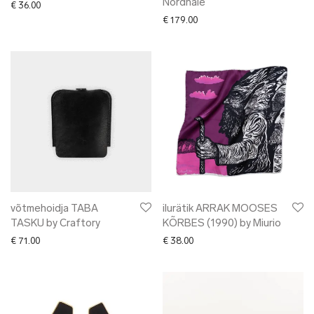
Nordhale
€
36.00
€
179.00
võtmehoidja TABA
ilurätik ARRAK MOOSES
TASKU by Craftory
KÕRBES (1990) by Miurio
€
71.00
€
38.00