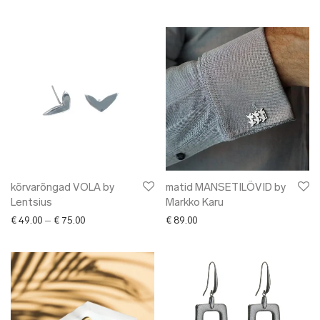
kõrvarõngad VOLA by
matid MANSETILÕVID by
Lentsius
Markko Karu
Price range: € 49.00 through € 75.00
€
49.00
–
€
75.00
€
89.00