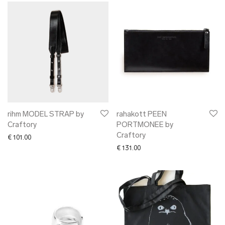
rihm MODEL STRAP by
rahakott PEEN
Craftory
PORTMONEE by
Craftory
€
101.00
€
131.00