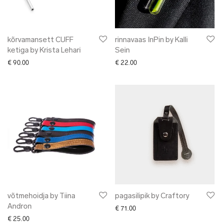
kõrvamansett CUFF
rinnavaas InPin by Kalli
ketiga by Krista Lehari
Sein
€
90.00
€
22.00
võtmehoidja by Tiina
pagasilipik by Craftory
Andron
€
71.00
€
25.00