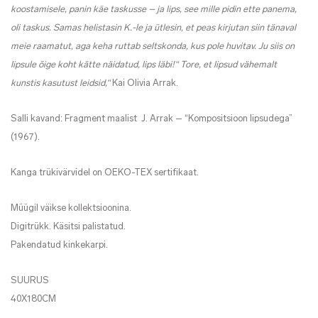
koostamisele, panin käe taskusse – ja lips, see mille pidin ette panema,
oli taskus. Samas helistasin K.-le ja ütlesin, et peas kirjutan siin tänaval
meie raamatut, aga keha ruttab seltskonda, kus pole huvitav. Ju siis on
lipsule õige koht kätte näidatud, lips läbi!“ Tore, et lipsud vähemalt
kunstis kasutust leidsid,“
Kai Olivia Arrak.
Salli kavand: Fragment maalist J. Arrak – “Kompositsioon lipsudega”
(1967).
Kanga trükivärvidel on OEKO-TEX sertifikaat.
Müügil väikse kollektsioonina.
Digitrükk. Käsitsi palistatud.
Pakendatud kinkekarpi.
SUURUS
40X180CM