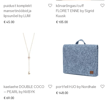
puidust komplekt
kõrvarõngas/cuff
mansetinööbid ja
FLORET ENNE by Sigrid
lipsunõel by LUM
Kuusk
€
45.00
€
105.00
kaelaehe DOUBLE COCO
portfell HJO by Nordhale
– PEARL by NVBYK
€
148.00
€
69.00