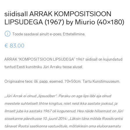
siidisall ARRAK KOMPOSITSIOON
LIPSUDEGA (1967) by Miurio (40×180)
Toode saadaval ainult e-poes. Ettetellimine.
€
83.00
ARRAK “KOMPOSITSIOON LIPSUDEGA” 1967 siidisall on kujundatud
tuntud Eesti kunstniku Jüri Arraku teose alusel.
Originaalne teos: õli, papp, esemed. 70×50cm. Tartu Kunstimuuseum.
„Jüri Arrak ei olnud „lipsusõber“. Paraku on aga lips läbi aja olnud
meestele suhteliselt lihtne kingitus, niiet neid ikka aastate jooksul, ja
ilmselt juba ka aastaks 1967 oli kogunenud. Hea näide hilisemast on Jüri
sissekanne päevikusse 10. juunil 2014: „Läksin täna mööda Roosikrantsi
tänavat Rootsi saatkonna vastuvõtule, mõtisklesin oma elulooraamatu