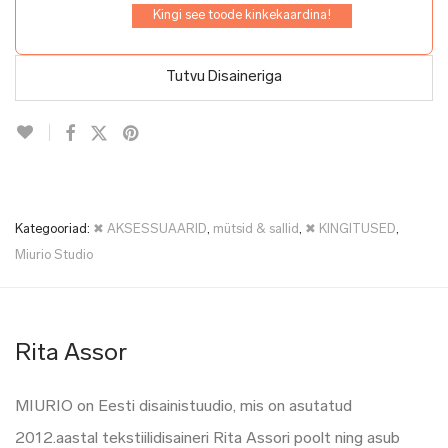
Kingi see toode kinkekaardina!
Tutvu Disaineriga
Kategooriad:
✖ AKSESSUAARID
,
mütsid & sallid
,
✖ KINGITUSED
,
Miurio Studio
Rita Assor
MIURIO on Eesti disainistuudio, mis on asutatud
2012.aastal tekstiilidisaineri Rita Assori poolt ning asub