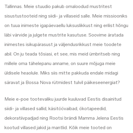
Tallinnas. Meie stuudio pakub omaloodud mustritest
sisustustooteid ning siidi- ja villaseid salle. Meie missiooniks
on tuua inimeste igapäevaellu luksuslikkust ning erilist hõngu
läbi värvide ja julgete mustrite kasutuse. Soovime äratada
inimestes isikupärasust ja väljendusrikkust meie toodete
abil. On ju teada tõsiasi, et see, mis meid ümbritseb ning
millele oma tähelepanu anname, on suure mõjuga meie
üldisele heaolule. Miks siis mitte pakkuda endale midagi
säravat ja Bossa Nova rütmidest tulvil päikeseenergiat?
Meie e-poe tootevaliku juurde kuuluvad Eestis disainitud
siidi- ja villased sallid, käsitöövaibad, ökotapeedid,
dekoratiivpadjad ning Rootsi brändi Mamma Jelena Eestis
kootud villased jakid ja mantlid. Kõik meie tooted on