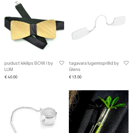
puidust kikilips BOW I by
tagavara lugemisprillid by
LUM
Glens
€
40.00
€
13.00