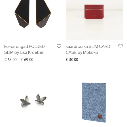
kõrvarõngad FOLDED
kaarditasku SLIM CARD
SLIM by Lisa Kroeber
CASE by Mokoko
Price range: € 63.00 through € 69.00
€
63.00
–
€
69.00
€
30.00