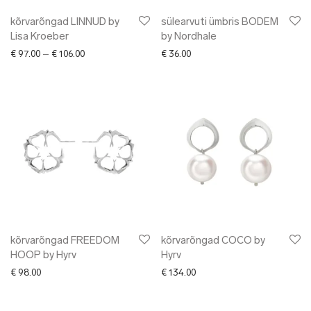
kõrvarõngad LINNUD by
sülearvuti ümbris BODEM
Lisa Kroeber
by Nordhale
Price range: € 97.00 through € 106.00
€
97.00
–
€
106.00
€
36.00
kõrvarõngad FREEDOM
kõrvarõngad COCO by
HOOP by Hyrv
Hyrv
€
98.00
€
134.00