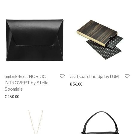
ümbrik-kott NORDIC
visiitkaardi hoidja by LUM
INTROVERT by Stella
€
36.00
Soomlais
€
150.00