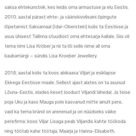
saksa ehtekunstnik, kes leidis oma armastuse ja elu Eestis.
2010. aastal pärast ehte- ja vääriskividisaini õpingute
lõpetamist Saksamaal (Idar-Oberstein) kolis ta Eestisse ja
asus ühisest Tallinna stuudiost oma ehtesarja kallale. Siis oli
tema nimi Lisa Kröber ja nii ta lõi selle nime all oma
kaubamärgi – sündis Lisa Kroeber Jewellery.
2018. aastal kolis ta koos abikaasa Viljari ja esiklapse
Ekkega Eestisse maale. Sellest ajast alates on ta asunud
Lõuna-Eestis, elades keset loodust Viljandi lähedal. Ja teise
poja Uku ja kass Mauga pole kasvanud mitte ainult pere,
vaid ka tema bränd on arenenud ja on nüüdseks väike
perefirma: koos Viljar Lisaga peab Viljandis kahte töökoda
ning töötab kahe töötaja, Maarja ja Hanna-Elisabeth.