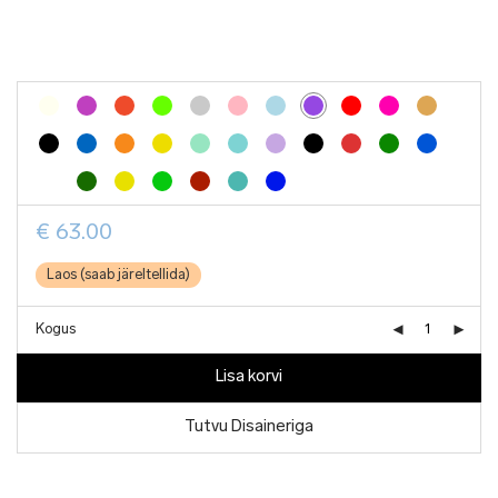
€
63.00
Laos (saab järeltellida)
Kogus
Lisa korvi
Tutvu Disaineriga