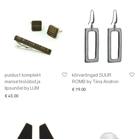
puidust komplekt
kõrvarõngad SUUR
mansetinööbid ja
ROMB by Tiina Andron
lipsunõel by LUM
€
79.00
€
45.00