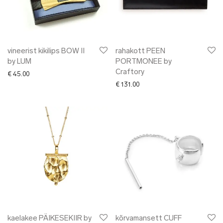
vineerist kikilips BOW II
rahakott PEEN
by LUM
PORTMONEE by
Craftory
€
45.00
€
131.00
kaelakee PÄIKESEKIIR by
kõrvamansett CUFF