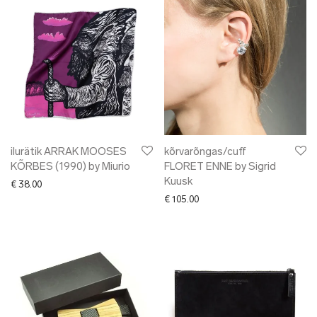
ilurätik ARRAK MOOSES
kõrvarõngas/cuff
KÕRBES (1990) by Miurio
FLORET ENNE by Sigrid
Kuusk
€
38.00
€
105.00