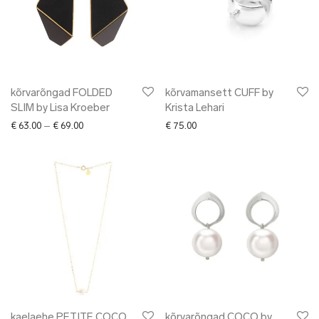
kõrvarõngad FOLDED
kõrvamansett CUFF by
SLIM by Lisa Kroeber
Krista Lehari
Price range: € 63.00 through € 69.00
€
63.00
–
€
69.00
€
75.00
kaelaehe PETITE COCO
kõrvarõngad COCO by