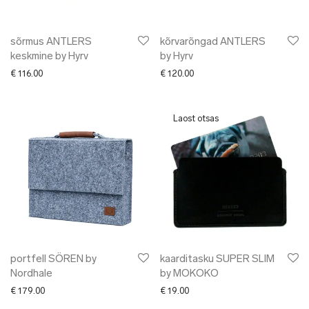
sõrmus ANTLERS
kõrvarõngad ANTLERS
keskmine by Hyrv
by Hyrv
€
116.00
€
120.00
portfell SÖREN by
kaarditasku SUPER SLIM
Nordhale
by MOKOKO
€
179.00
€
19.00