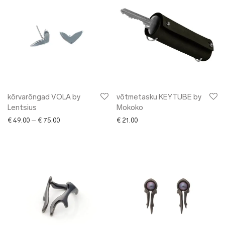
kõrvarõngad VOLA by
võtmetasku KEYTUBE by
Lentsius
Mokoko
Price range: € 49.00 through € 75.00
€
49.00
–
€
75.00
€
21.00