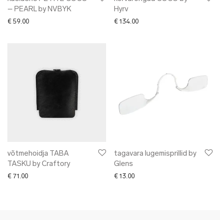
– PEARL by NVBYK
Hyrv
€
59.00
€
134.00
võtmehoidja TABA
tagavara lugemisprillid by
TASKU by Craftory
Glens
€
71.00
€
13.00