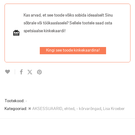
Kas arvad, et see toode võiks sobida ideaalselt Sinu
sõbrale või töökaaslasele? Sellele tootele saad osta
spetsiaalse kinkekaardi!
Kingi see toode kinkekaardina!
Tootekood:
-
Kategooriad:
✖ AKSESSUAARID
,
ehted
,
- kõrvarõngad
,
Lisa Kroeber