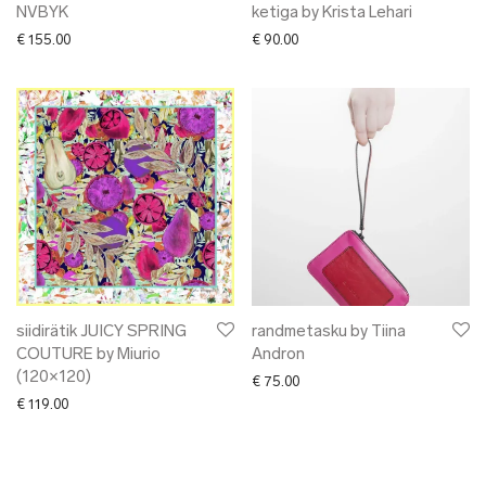
NVBYK
ketiga by Krista Lehari
€
155.00
€
90.00
siidirätik JUICY SPRING
randmetasku by Tiina
COUTURE by Miurio
Andron
(120×120)
€
75.00
€
119.00