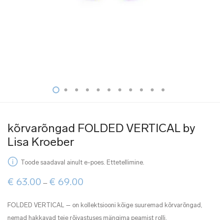
kõrvarõngad FOLDED VERTICAL by
Lisa Kroeber
Toode saadaval ainult e-poes. Ettetellimine.
Price
€
63.00
€
69.00
–
range:
€ 63.00
through
FOLDED VERTICAL – on kollektsiooni kõige suuremad kõrvarõngad,
€ 69.00
nemad hakkavad teie rõivastuses mängima peamist rolli.