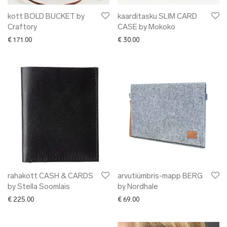
kott BOLD BUCKET by
kaarditasku SLIM CARD
Craftory
CASE by Mokoko
€
171.00
€
30.00
rahakott CASH & CARDS
arvutiümbris-mapp BERG
by Stella Soomlais
by Nordhale
€
225.00
€
69.00