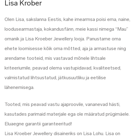
Lisa Krober
Olen Lisa, sakslanna Eestis, kahe imearmsa poisi ema, naine,
loodusearmastaja, kokandusfänn, meie kassi nimega “Mau”
omanik ja Lisa Kroeber Jewellery looja. Panustame oma
ehete loomisesse kõik oma mõtted, aja ja armastuse ning
arendame tooteid, mis vastavad mõnele lihtsale
kriteeriumile, peavad olema vastupidavad, kvaliteetsed,
valmistatud lihtsustatud, jätkusuutliku ja eetilise
lähenemisega.
Tooted, mis peavad vastu ajaproovile, vananevad hästi,
kasutades parimaid materjale ega ole määratud prügimäele.
Eluaegne garantii garanteeritud!
Lisa Kroeber Jewellery disaineriks on Lisa Lohu. Lisa on