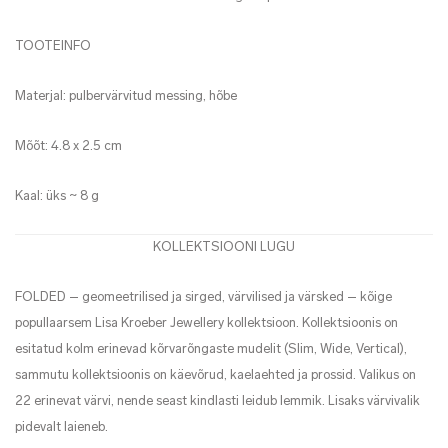
TOOTEINFO
Materjal: pulbervärvitud messing, hõbe
Mõõt: 4.8 x 2.5 cm
Kaal: üks ~ 8 g
KOLLEKTSIOONI LUGU
FOLDED – geomeetrilised ja sirged, värvilised ja värsked – kõige
popullaarsem Lisa Kroeber Jewellery kollektsioon. Kollektsioonis on
esitatud kolm erinevad kõrvarõngaste mudelit (Slim, Wide, Vertical),
sammutu kollektsioonis on käevõrud, kaelaehted ja prossid. Valikus on
22 erinevat värvi, nende seast kindlasti leidub lemmik. Lisaks värvivalik
pidevalt laieneb.