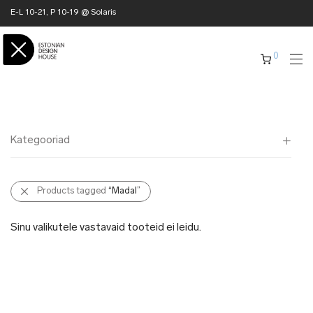
E-L 10-21, P 10-19 @ Solaris
0
Kategooriad
Kõik
Products tagged
“Madal”
✖ KODU
✖ RÕIVAD
Sinu valikutele vastavaid tooteid ei leidu.
✖ AKSESSUAARID
✖ KINGITUSED
✖ ONLY @ EDH
✖ MUU