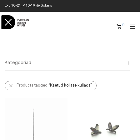
E-L 10-21, P 10-19 @ Solaris
0
Kategooriad
Kõik
Products tagged
“Kaetud kollase kullaga”
✖ KODU
✖ RÕIVAD
✖ AKSESSUAARID
✖ KINGITUSED
✖ ONLY @ EDH
✖ MUU