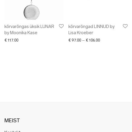
✖ LÕPUMÜÜK
✖ DISAINERID
kõrvarõngas üksik LUNAR
kõrvarõngad LINNUD by
by Moonika Kase
Lisa Kroeber
Price range: € 97.
€
117.00
€
97.00
–
€
106.00
MEIST