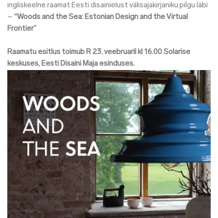
ingliskeelne raamat Eesti disainielust välisajakirjaniku pilgu läbi
–
“Woods and the Sea: Estonian Design and the Virtual
Frontier”
Raamatu esitlus toimub R 23. veebruaril kl 16.00 Solarise
keskuses, Eesti Disaini Maja esinduses.