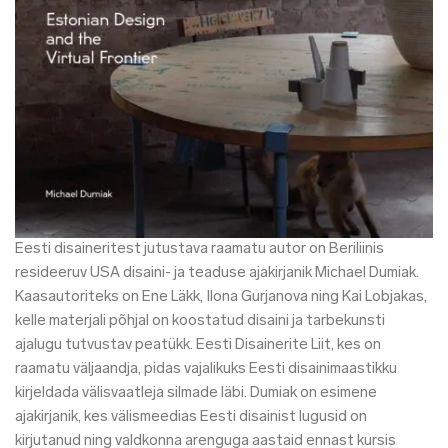
Eesti disaineritest jutustava raamatu autor on Beriliinis
resideeruv USA disaini- ja teaduse ajakirjanik Michael Dumiak.
Kaasautor
iteks on Ene Läkk, Ilona Gurjanova ning Kai Lobjakas,
kelle materjali põhjal on koostatud disaini ja tarbekunsti
ajalugu tutvustav peatükk. Eesti Disainerite Liit, kes on
raamatu väljaandja, pidas vajalikuks Eesti disainimaastikku
kirjeldada välisvaatleja silmade läbi. Dumiak on esimene
ajakirjanik, kes välismeedias Eesti disainist lugusid on
kirjutanud ning valdkonna arenguga aastaid ennast kursis