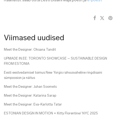
Raamatut saab osta Eesti Disaini Maja poest ja
e-poest
Viimased uudised
Meet the Designer: Oksana Tandit
UPMADE IN.EE: TORONTO SHOWCASE – SUSTAINABLE DESIGN
FROM ESTONIA
Eesti eestvedamisel toimus New Yorgis rahvusvaheline ringdisaini
sümpoosion ja näitus
Meet the Designer: Juhan Soomets
Meet the Designer: Katarina Sarap
Meet the Designer: Eva-Karlotta Tatar
ESTONIAN DESIGN IN MOTION + Kitty Florentine/ NYC 2025