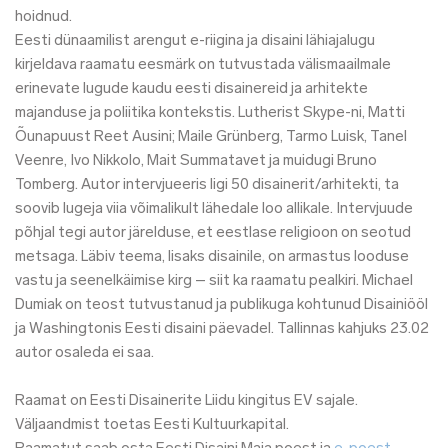
hoidnud.
Eesti dünaamilist arengut e-riigina ja disaini lähiajalugu
kirjeldava raamatu eesmärk on tutvustada välismaailmale
erinevate lugude kaudu eesti disainereid ja arhitekte
majanduse ja poliitika kontekstis. Lutherist Skype-ni, Matti
Õunapuust Reet Ausini; Maile Grünberg, Tarmo Luisk, Tanel
Veenre, Ivo Nikkolo, Mait Summatavet ja muidugi Bruno
Tomberg. Autor intervjueeris ligi 50 disainerit/arhitekti, ta
soovib lugeja viia võimalikult lähedale loo allikale. Intervjuude
põhjal tegi autor järelduse, et eestlase religioon on seotud
metsaga. Läbiv teema, lisaks disainile, on armastus looduse
vastu ja seenelkäimise kirg – siit ka raamatu pealkiri. Michael
Dumiak on teost tutvustanud ja publikuga kohtunud Disainiööl
ja Washingtonis Eesti disaini päevadel. Tallinnas kahjuks 23.02
autor osaleda ei saa.
Raamat on Eesti Disainerite Liidu kingitus EV sajale.
Väljaandmist toetas Eesti Kultuurkapital.