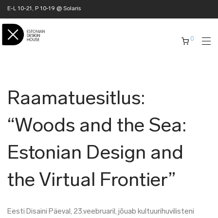
E-L 10-21, P 10-19 @ Solaris
0
Raamatuesitlus:
“Woods and the Sea:
Estonian Design and
the Virtual Frontier”
Eesti Disaini Päeval, 23.veebruaril, jõuab kultuurihuvilisteni