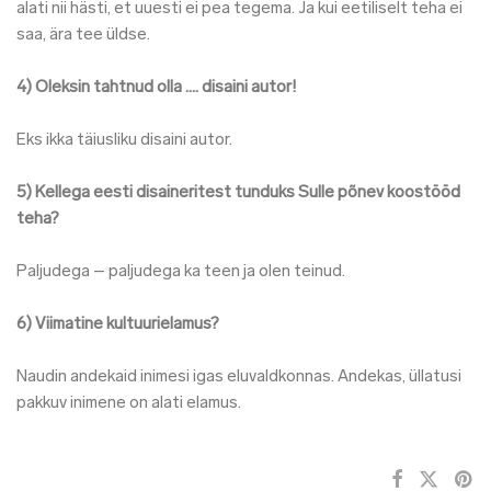
alati nii hästi, et uuesti ei pea tegema. Ja kui eetiliselt teha ei
saa, ära tee üldse.
4) Oleksin tahtnud olla …. disaini autor!
Eks ikka täiusliku disaini autor.
5) Kellega eesti disaineritest tunduks Sulle põnev koostööd
teha?
Paljudega – paljudega ka teen ja olen teinud.
6) Viimatine kultuurielamus?
Naudin andekaid inimesi igas eluvaldkonnas. Andekas, üllatusi
pakkuv inimene on alati elamus.