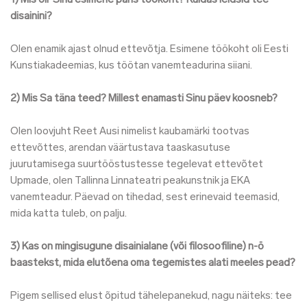
1) Mis oli Sinu esimene päris töökoht? Kuidas leidsid tee
disainini?
Olen enamik ajast olnud ettevõtja. Esimene töökoht oli Eesti
Kunstiakadeemias, kus töötan vanemteadurina siiani.
2) Mis Sa täna teed? Millest enamasti Sinu päev koosneb?
Olen loovjuht Reet Ausi nimelist kaubamärki tootvas
ettevõttes, arendan väärtustava taaskasutuse
juurutamisega suurtööstustesse tegelevat ettevõtet
Upmade, olen Tallinna Linnateatri peakunstnik ja EKA
vanemteadur. Päevad on tihedad, sest erinevaid teemasid,
mida katta tuleb, on palju.
3) Kas on mingisugune disainialane (või filosoofiline) n-ö
baastekst, mida elutõena oma tegemistes alati meeles pead?
Pigem sellised elust õpitud tähelepanekud, nagu näiteks: tee