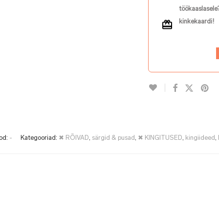
töökaaslasele?
kinkekaardi!
od:
-
Kategooriad:
✖ RÕIVAD
,
särgid & pusad
,
✖ KINGITUSED
,
kingiideed
,