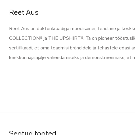
Reet Aus
Reet Aus on doktorikraadiga moedisainer, teadlane ja keskk
COLLECTION® ja THE UPSHIRT®. Ta on pioneer tööstusliku
sertifikaadi, et oma teadmisi brändidele ja tehastele edas
keskkonnajalajälje vähendamiseks ja demonstreerimaks, et 
Seotud tooted