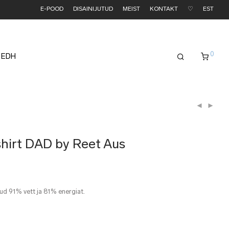
E-POOD
DISAINIJUTUD
MEIST
KONTAKT
♡
EST
0
 EDH
hirt DAD by Reet Aus
ud 91% vett ja 81% energiat.