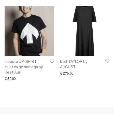
meeste UP-SHIRT
kleit TAYLOR by
must valge noolega by
AUGUST
Reet Aus
€
275.00
€
50.00