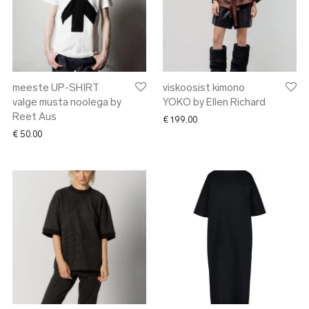
meeste UP-SHIRT
viskoosist kimono
valge musta noolega by
YOKO by Ellen Richard
Reet Aus
€
199.00
€
50.00