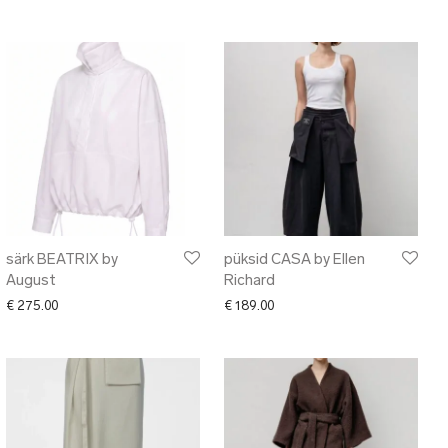
särk BEATRIX by
püksid CASA by Ellen
August
Richard
€
275.00
€
189.00