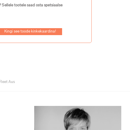
 Sellele tootele saad osta spetsiaalse
Kingi see toode kinkekaardina!
Reet Aus