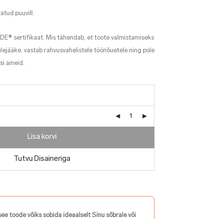
atud puuvill.
DE® sertifikaat. Mis tähendab, et toote valmistamiseks
ülejääke, vastab rahvusvahelistele töönõuetele ning pole
i aineid.
Lisa korvi
Tutvu Disaineriga
see toode võiks sobida ideaalselt Sinu sõbrale või