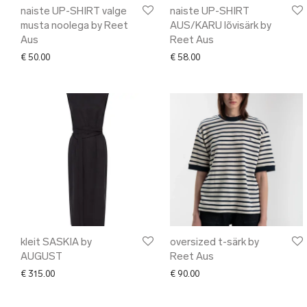
naiste UP-SHIRT valge
naiste UP-SHIRT
musta noolega by Reet
AUS/KARU lõvisärk by
Aus
Reet Aus
€
50.00
€
58.00
kleit SASKIA by
oversized t-särk by
AUGUST
Reet Aus
€
315.00
€
90.00