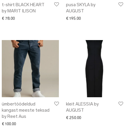
t-shirt BLACK HEART
pusa SKYLA by
by MARIT ILISON
AUGUST
€
78.00
€
195.00
ümbertöödeldud
kleit ALESSIA by
kangast meeste teksad
AUGUST
by Reet Aus
€
250.00
€
100.00