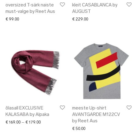
oversized T-särk naiste
kleit CASABLANCA by
must-valge by Reet Aus
AUGUST
€
99.00
€
229.00
õlasall EXCLUSIVE
meeste Up-shirt
KALASABA by Alpaka
AVANTGARDE M122CV
by Reet Aus
Price range: € 169.00 through € 179.00
€
169.00
–
€
179.00
€
50.00