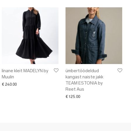
linane kleit MADELYN by
ümbertöödeldud
Muulin
kangast naiste jakk
TEAM ESTONIA by
€
240.00
Reet Aus
€
125.00