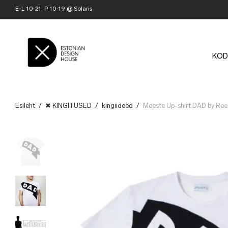
E-L 10-21, P 10-19 @ Solaris
KOD
Esileht
/
✖ KINGITUSED
/
kingiideed
/
Meeste Up-shirt DAD by Ree