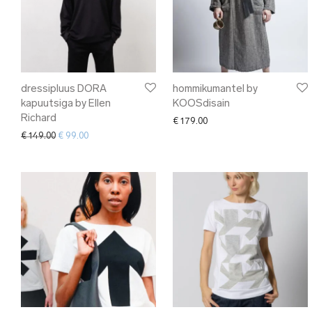
dressipluus DORA
hommikumantel by
kapuutsiga by Ellen
KOOSdisain
Richard
€
179.00
Algne hind oli: € 149.00.
Current price is: € 99.00.
€
149.00
€
99.00