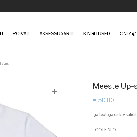
U
RÕIVAD
AKSESSUAARID
KINGITUSED
ONLY @
t Aus
Meeste Up-s
€
50.00
Iga tootega on kokkuhoit
TOOTEINFO