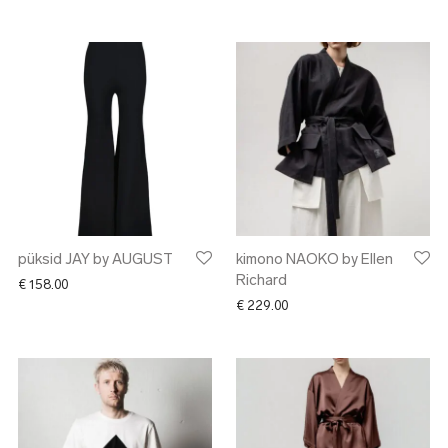
püksid JAY by AUGUST
kimono NAOKO by Ellen
Richard
€
158.00
€
229.00