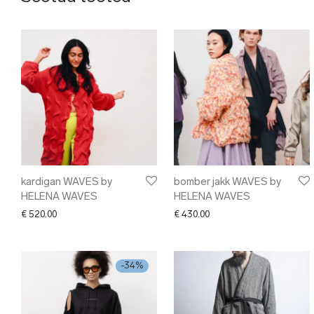
kardigan WAVES by
bomber jakk WAVES by
HELENA WAVES
HELENA WAVES
€
520.00
€
430.00
-
34
%