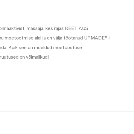
onnaaktivist, mässaja, kes rajas REET AUS
 moetootmise alal ja on välja töötanud UPMADE®-i
i anda. Kõik see on mõeldud moetööstuse
muutused on võimalikud!