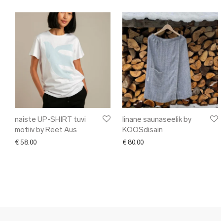
naiste UP-SHIRT tuvi
linane saunaseelik by
motiiv by Reet Aus
KOOSdisain
€
58.00
€
80.00