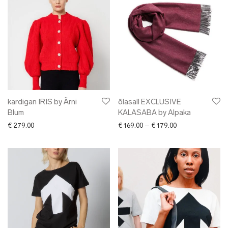
kardigan IRIS by Ärni
õlasall EXCLUSIVE
Blum
KALASABA by Alpaka
Price range: € 16
€
279.00
€
169.00
–
€
179.00