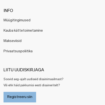
INFO
Müügitingimused
Kauba kättetoimetamine
Makseviisid
Privaatsuspoliitika
LIITU UUDISKIRJAGA
Soovid aeg-ajalt uudiseid disainimaailmast?
Või ehk häid pakkumisi eesti disaineritelt?
Registreeru siin