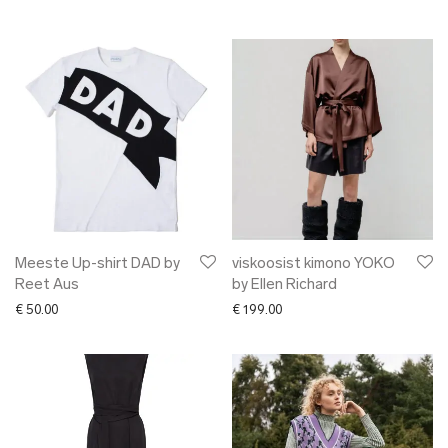
Meeste Up-shirt DAD by
viskoosist kimono YOKO
Reet Aus
by Ellen Richard
€
50.00
€
199.00