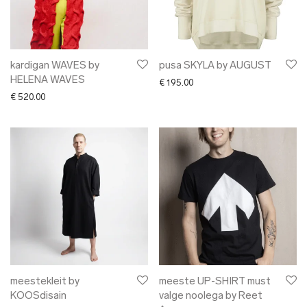
kardigan WAVES by
pusa SKYLA by AUGUST
HELENA WAVES
€
195.00
€
520.00
meestekleit by
meeste UP-SHIRT must
KOOSdisain
valge noolega by Reet