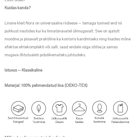
Eesti disain
Kuidas kanda?
Linane kleit Nora on universaalne riideese – temaga tunned end nii
puhkust nautides kui ka linnatänavatel ülimugavalt. See on ajatult
moodne ja piisavalt praktiline ka kontoris kandmiseks ning lisades mõne
efektse ehtekomplekti või salli, saad endale väga stiilse ja samas
mugava õhtutualeti pidulikemateks juhtudeks.
Istuvus – Klassikaline
Materjal: 100% pehmendatud lina (OEKO-TEX)