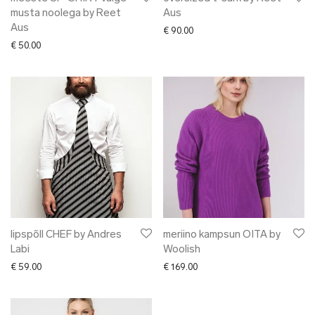
musta noolega by Reet
Aus
Aus
€
90.00
€
50.00
lipspõll CHEF by Andres
meriino kampsun OITA by
Labi
Woolish
€
59.00
€
169.00