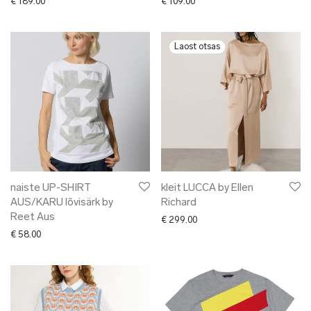
€
189.00
€
109.00
naiste UP-SHIRT
kleit LUCCA by Ellen
AUS/KARU lõvisärk by
Richard
Reet Aus
€
299.00
€
58.00