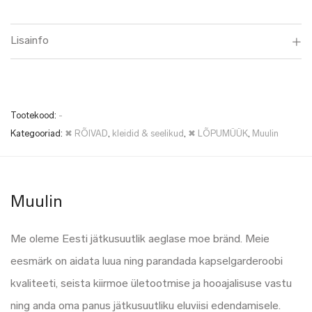
Lisainfo
Tootekood:
-
Kategooriad:
✖ RÕIVAD
,
kleidid & seelikud
,
✖ LÕPUMÜÜK
,
Muulin
Muulin
Me oleme Eesti jätkusuutlik aeglase moe bränd. Meie
eesmärk on aidata luua ning parandada kapselgarderoobi
kvaliteeti, seista kiirmoe ületootmise ja hooajalisuse vastu
ning anda oma panus jätkusuutliku eluviisi edendamisele.