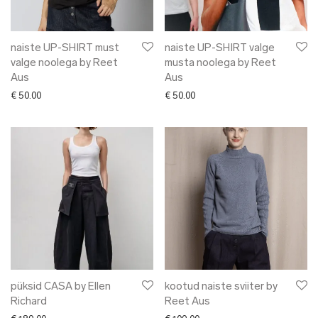
naiste UP-SHIRT must
naiste UP-SHIRT valge
valge noolega by Reet
musta noolega by Reet
Aus
Aus
€
50.00
€
50.00
püksid CASA by Ellen
kootud naiste sviiter by
Richard
Reet Aus