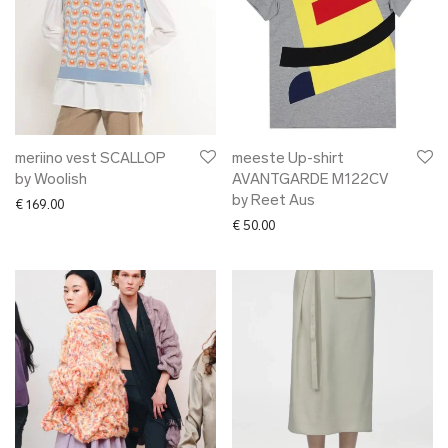
meriino vest SCALLOP
meeste Up-shirt
by Woolish
AVANTGARDE M122CV
by Reet Aus
€
169.00
€
50.00