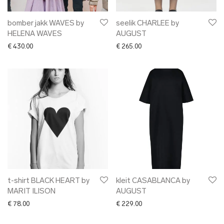
bomber jakk WAVES by
seelik CHARLEE by
HELENA WAVES
AUGUST
€
430.00
€
265.00
t-shirt BLACK HEART by
kleit CASABLANCA by
MARIT ILISON
AUGUST
€
78.00
€
229.00