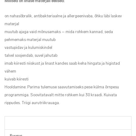
Millised on linase materjali eelised:
on nahasõbralik, antibakteriaalne ja allergeenivaba, õhku läbi laskev
materjal
muutub ajaga vaid mõnusamaks – mida rohkem kannad, seda
pehmemaks materjal muutub
vastupidav ja kulumiskindel
talvel soojendab, suvel jahutab
imab kiiresti niiskust ja linast kandes saab keha hingata ja higistad
vähem
kuivab kiiresti
Hooldamine: Parima tulemuse saavutamiseks pese külma õrnpesu
programmiga. Soovitatavalt mitte rohkem kui 30 kraadi. Kuivata
rippudes. Triigi aurutriikrauaga.