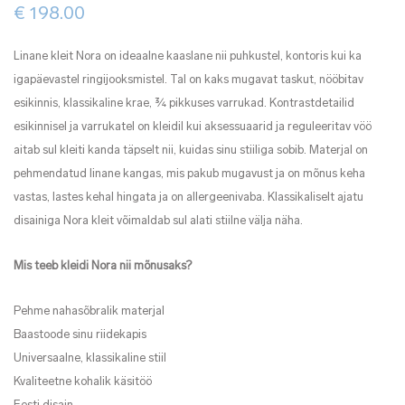
€
198.00
Linane kleit Nora on ideaalne kaaslane nii puhkustel, kontoris kui ka
igapäevastel ringijooksmistel. Tal on kaks mugavat taskut, nööbitav
esikinnis, klassikaline krae, ¾ pikkuses varrukad. Kontrastdetailid
esikinnisel ja varrukatel on kleidil kui aksessuaarid ja reguleeritav vöö
aitab sul kleiti kanda täpselt nii, kuidas sinu stiiliga sobib. Materjal on
pehmendatud linane kangas, mis pakub mugavust ja on mõnus keha
vastas, lastes kehal hingata ja on allergeenivaba. Klassikaliselt ajatu
disainiga Nora kleit võimaldab sul alati stiilne välja näha.
Mis teeb kleidi Nora nii mõnusaks?
Pehme nahasõbralik materjal
Baastoode sinu riidekapis
Universaalne, klassikaline stiil
Kvaliteetne kohalik käsitöö