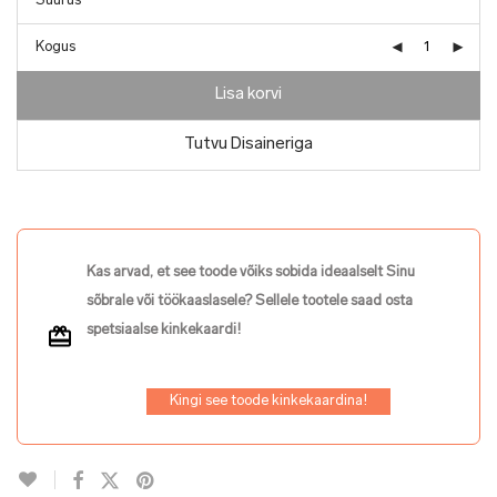
Kogus
Lisa korvi
Tutvu Disaineriga
Kas arvad, et see toode võiks sobida ideaalselt Sinu
sõbrale või töökaaslasele? Sellele tootele saad osta
spetsiaalse kinkekaardi!
Kingi see toode kinkekaardina!