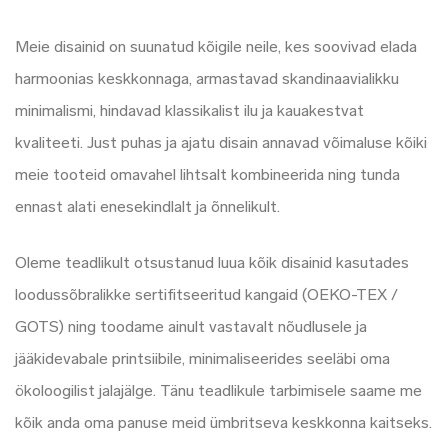
Meie disainid on suunatud kõigile neile, kes soovivad elada
harmoonias keskkonnaga, armastavad skandinaavialikku
minimalismi, hindavad klassikalist ilu ja kauakestvat
kvaliteeti. Just puhas ja ajatu disain annavad võimaluse kõiki
meie tooteid omavahel lihtsalt kombineerida ning tunda
ennast alati enesekindlalt ja õnnelikult.
Oleme teadlikult otsustanud luua kõik disainid kasutades
loodussõbralikke sertifitseeritud kangaid (OEKO-TEX /
GOTS) ning toodame ainult vastavalt nõudlusele ja
jääkidevabale printsiibile, minimaliseerides seeläbi oma
ökoloogilist jalajälge. Tänu teadlikule tarbimisele saame me
kõik anda oma panuse meid ümbritseva keskkonna kaitseks.