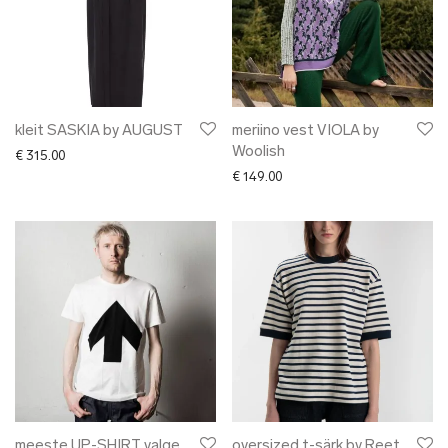
kleit SASKIA by AUGUST
meriino vest VIOLA by
Woolish
€
315.00
€
149.00
meeste UP-SHIRT valge
oversized t-särk by Reet