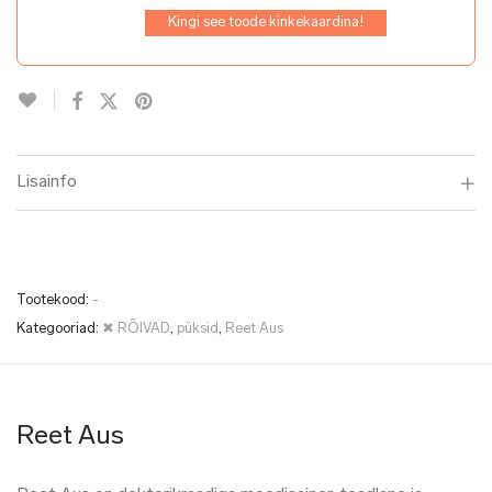
Kingi see toode kinkekaardina!
Lisainfo
Tootekood:
-
Kategooriad:
✖ RÕIVAD
,
püksid
,
Reet Aus
Reet Aus