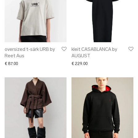
oversized t-särk URB by
kleit CASABLANCA by
Reet Aus
AUGUST
€
87.00
€
229.00