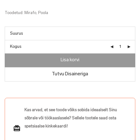
Toodetud: Mirafo, Poola
Kogus
Lisa korvi
Tutvu Disaineriga
Kas arvad, et see toode võiks sobida ideaalselt Sinu
sõbrale või töökaaslasele? Sellele tootele saad osta
spetsiaalse kinkekaardi!