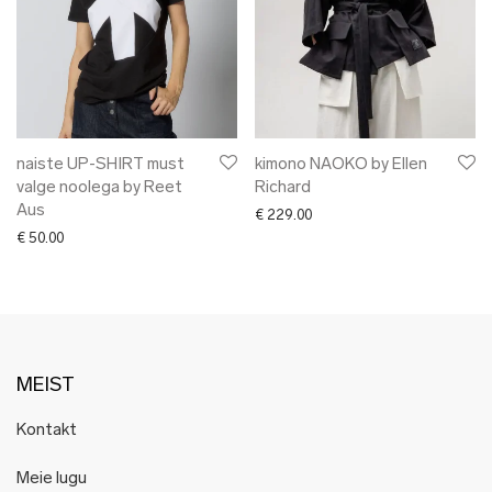
naiste UP-SHIRT must
kimono NAOKO by Ellen
valge noolega by Reet
Richard
Aus
€
229.00
€
50.00
MEIST
Kontakt
Meie lugu