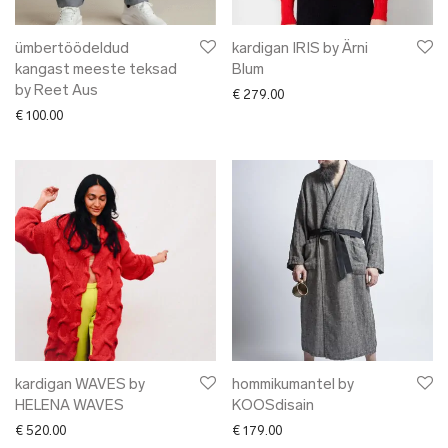
ümbertöödeldud
kardigan IRIS by Ärni
kangast meeste teksad
Blum
by Reet Aus
€
279.00
€
100.00
kardigan WAVES by
hommikumantel by
HELENA WAVES
KOOSdisain
€
520.00
€
179.00