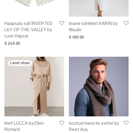
Haapsalu sall INVERTED
linane särkkleit KARIN by
LILY-OF-THE-VALLEY by
Muulin
Luxe Hapsal
€
189.00
€
249.00
kleit LUCCA by Ellen
kootud meeste sviiter by
Richard
Reet Aus