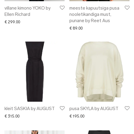
villane kimono YOKO by
meeste kapuutsiga pusa
Ellen Richard
nooletikandiga must,
punane by Reet Aus
€
299.00
€
89.00
kleit SASKIA by AUGUST
pusa SKYLA by AUGUST
€
315.00
€
195.00