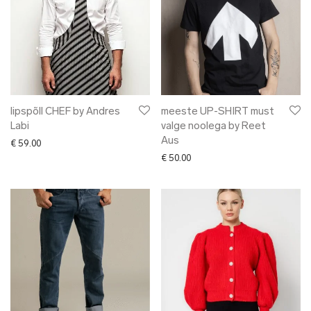
lipspõll CHEF by Andres
meeste UP-SHIRT must
Labi
valge noolega by Reet
Aus
€
59.00
€
50.00