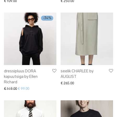
€
109.00
€
250.00
-
34
%
dressipluus DORA
seelik CHARLEE by
kapuutsiga by Ellen
AUGUST
Richard
€
265.00
Algne hind oli: € 149.00.
Current price is: € 99.00.
€
149.00
€
99.00