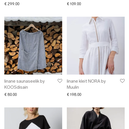
€
299.00
€
109.00
linane saunaseelik by
linane kleit NORA by
KOOSdisain
Muulin
€
80.00
€
198.00