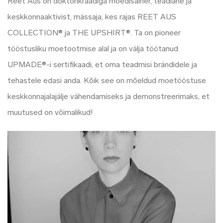
Reet Aus on doktorikraadiga moedisainer, teadlane ja
keskkonnaaktivist, mässaja, kes rajas REET AUS
COLLECTION® ja THE UPSHIRT®. Ta on pioneer
tööstusliku moetootmise alal ja on välja töötanud
UPMADE®-i sertifikaadi, et oma teadmisi brändidele ja
tehastele edasi anda. Kõik see on mõeldud moetööstuse
keskkonnajalajälje vähendamiseks ja demonstreerimaks, et
muutused on võimalikud!