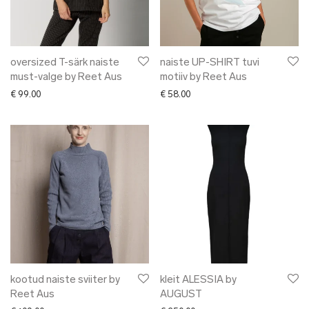
oversized T-särk naiste
naiste UP-SHIRT tuvi
must-valge by Reet Aus
motiiv by Reet Aus
€
99.00
€
58.00
kootud naiste sviiter by
kleit ALESSIA by
Reet Aus
AUGUST