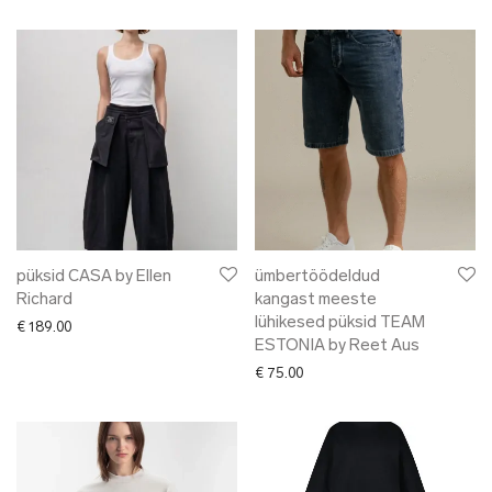
püksid CASA by Ellen
ümbertöödeldud
Richard
kangast meeste
lühikesed püksid TEAM
€
189.00
ESTONIA by Reet Aus
€
75.00