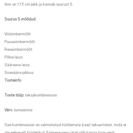
Ann on 173 cm pikk ja kannab suurust S.
Suurus S mõõdud:
Vööümbermõõt:
Puusaümbermõõt:
Reieümbermõõt:
Põlve laius:
Sääreava laius:
Sisesääre pikkus:
Tooteinfo
Toote tüüp:
teksakombinesoon
Värv:
tumesinine
See kombinesoon on valmistatud töötlemata (raw) teksariidest, mida ei
ole eelnevalt töödeldud. Esimese pesu järel võib kanga toon veidi