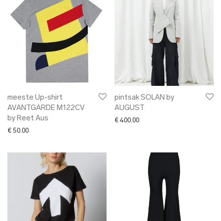
meeste Up-shirt
pintsak SOLAN by
AVANTGARDE M122CV
AUGUST
by Reet Aus
€
400.00
€
50.00