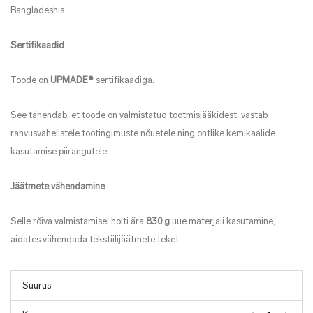
Bangladeshis.
Sertifikaadid
Toode on
UPMADE®
sertifikaadiga.
See tähendab, et toode on valmistatud tootmisjääkidest, vastab
rahvusvahelistele töötingimuste nõuetele ning ohtlike kemikaalide
kasutamise piirangutele.
Jäätmete vähendamine
Selle rõiva valmistamisel hoiti ära
830 g
uue materjali kasutamine,
aidates vähendada tekstiilijäätmete teket.