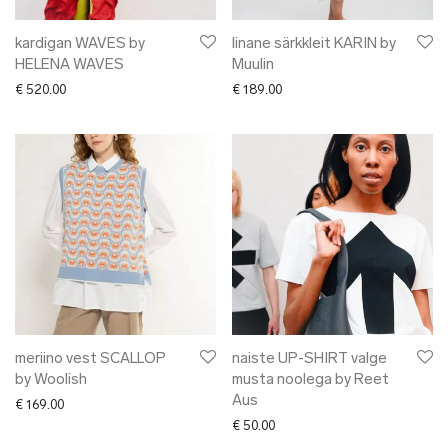
kardigan WAVES by
linane särkkleit KARIN by
HELENA WAVES
Muulin
€
520.00
€
189.00
meriino vest SCALLOP
naiste UP-SHIRT valge
by Woolish
musta noolega by Reet
Aus
€
169.00
€
50.00