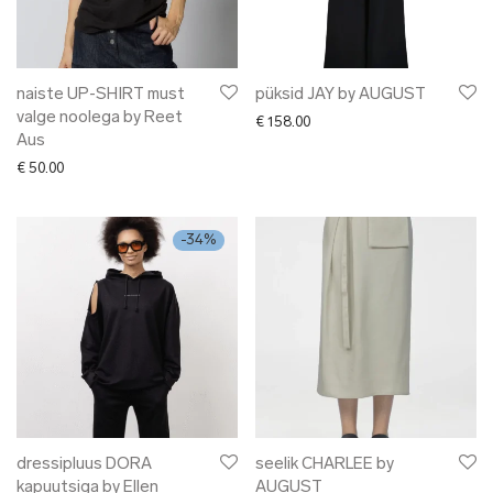
naiste UP-SHIRT must
püksid JAY by AUGUST
valge noolega by Reet
€
158.00
Aus
€
50.00
-
34
%
dressipluus DORA
seelik CHARLEE by
kapuutsiga by Ellen
AUGUST