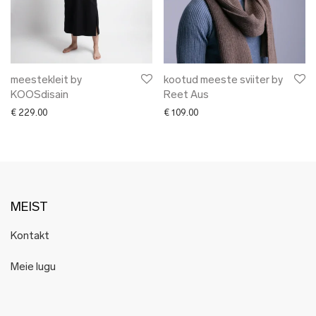
meestekleit by
kootud meeste sviiter by
KOOSdisain
Reet Aus
€
229.00
€
109.00
MEIST
Kontakt
Meie lugu