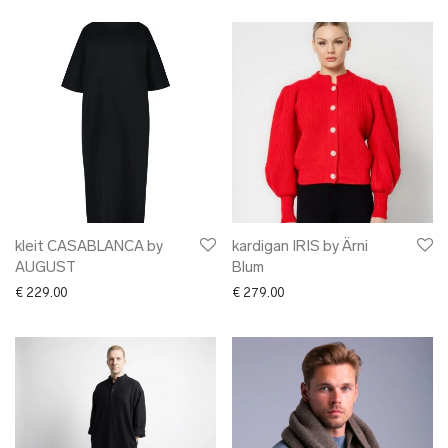
kleit CASABLANCA by
kardigan IRIS by Ärni
AUGUST
Blum
€
229.00
€
279.00