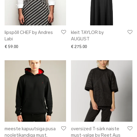
lipspõll CHEF by Andres
kleit TAYLOR by
Labi
AUGUST
€
59.00
€
275.00
meeste kapuutsiga pusa
oversized T-särk naiste
nooletikandiga must,
must-valge by Reet Aus