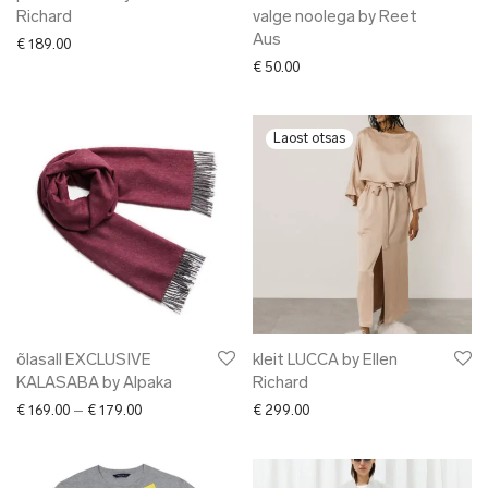
Richard
valge noolega by Reet
Aus
€
189.00
€
50.00
õlasall EXCLUSIVE
kleit LUCCA by Ellen
KALASABA by Alpaka
Richard
Price range: € 169.00 through € 179.00
€
169.00
–
€
179.00
€
299.00