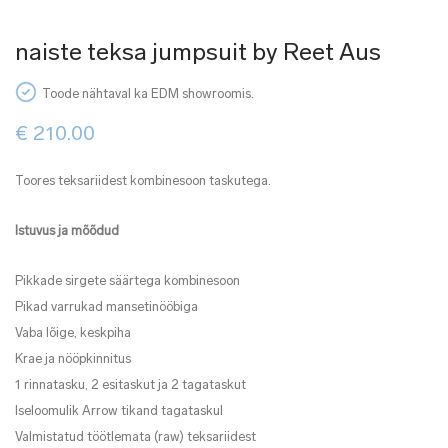
naiste teksa jumpsuit by Reet Aus
Toode nähtaval ka EDM showroomis.
€
210.00
Toores teksariidest kombinesoon taskutega.
Istuvus ja mõõdud
Pikkade sirgete säärtega kombinesoon
Pikad varrukad mansetinööbiga
Vaba lõige, keskpiha
Krae ja nööpkinnitus
1 rinnatasku, 2 esitaskut ja 2 tagataskut
Iseloomulik Arrow tikand tagataskul
Valmistatud töötlemata (raw) teksariidest