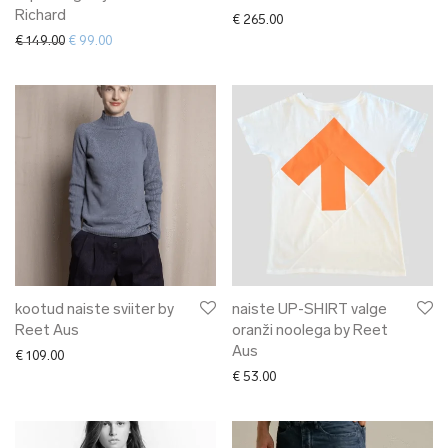
Richard
€
265.00
Algne hind oli: € 149.00.
Current price is: € 99.00.
€
149.00
€
99.00
kootud naiste sviiter by
naiste UP-SHIRT valge
Reet Aus
oranži noolega by Reet
Aus
€
109.00
€
53.00