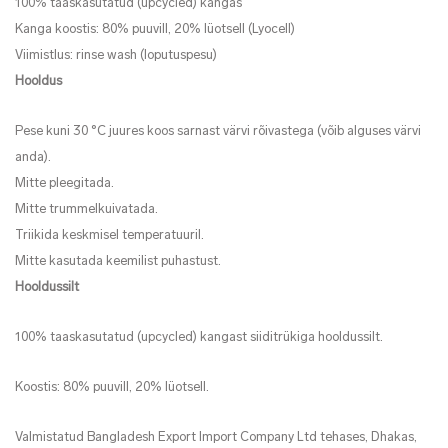
100% taaskasutatud (upcycled) kangas
Kanga koostis: 80% puuvill, 20% lüotsell (Lyocell)
Viimistlus: rinse wash (loputuspesu)
Hooldus
Pese kuni 30 °C juures koos sarnast värvi rõivastega (võib alguses värvi
anda).
Mitte pleegitada.
Mitte trummelkuivatada.
Triikida keskmisel temperatuuril.
Mitte kasutada keemilist puhastust.
Hooldussilt
100% taaskasutatud (upcycled) kangast siiditrükiga hooldussilt.
Koostis: 80% puuvill, 20% lüotsell.
Valmistatud Bangladesh Export Import Company Ltd tehases, Dhakas,