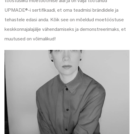
tööstusliku moetootmise alal ja on välja töötanud
UPMADE®-i sertifikaadi, et oma teadmisi brändidele ja
tehastele edasi anda. Kõik see on mõeldud moetööstuse
keskkonnajalajälje vähendamiseks ja demonstreerimaks, et
muutused on võimalikud!