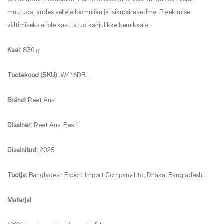
muutuda, andes sellele loomuliku ja isikupärase ilme. Pleekimise
vältimiseks ei ole kasutatud kahjulikke kemikaale.
Kaal:
830 g
Tootekood (SKU):
W416DBL
Bränd:
Reet Aus
Disainer:
Reet Aus, Eesti
Disainitud:
2025
Tootja:
Bangladesh Export Import Company Ltd, Dhaka, Bangladesh
Materjal