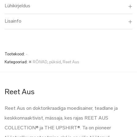
Lühikirjeldus
Lisainfo
Tootekood:
-
Kategooriad:
✖ RÕIVAD
,
püksid
,
Reet Aus
Reet Aus
Reet Aus on doktorikraadiga moedisainer, teadlane ja
keskkonnaaktivist, mässaja, kes rajas REET AUS
COLLECTION® ja THE UPSHIRT®. Ta on pioneer