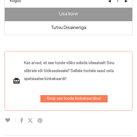
Kogus
Lisa korvi
Tutvu Disaineriga
Kas arvad, et see toode võiks sobida ideaalselt Sinu
sõbrale või töökaaslasele? Sellele tootele saad osta
spetsiaalse kinkekaardi!
Kingi see toode kinkekaardina!