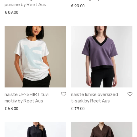
punane by Reet Aus
€
99.00
€
89.00
naiste UP-SHIRT tuvi
naiste lühike oversized
motiiv by Reet Aus
t-särk by Reet Aus
€
58.00
€
79.00