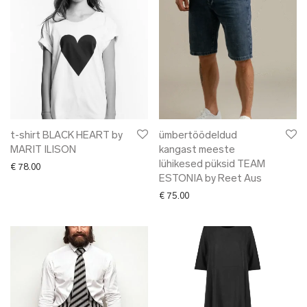
t-shirt BLACK HEART by
ümbertöödeldud
MARIT ILISON
kangast meeste
lühikesed püksid TEAM
€
78.00
ESTONIA by Reet Aus
€
75.00