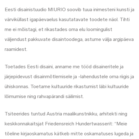
Eesti disainistuudio MIURIO soovib tuua inimesteni kunsti ja
värviküllast igapäevaelus kasutatavate toodete näol. Tihti
me ei mõistagi, et rikastades oma elu loomingulist
väljendust pakkuvate disaintoodega, astume välja argipäeva
raamidest.
Toetades Eesti disaini, anname me tööd disaineritele ja
järjepidevust disainmõtlemisele ja -lahendustele oma riigis ja
ühiskonnas. Toetame kultuuride rikastumist läbi kultuuride
lõimumise ning rahvapärandi säilimist.
Tsiteerides tuntud Austria maalikunstnikku, arhitekti ning
keskkonnakaitsjat Friedensreich Hundertwasserit: “Meie
tõeline kirjaoskamatus kätkeb mitte oskamatuses lugeda ja