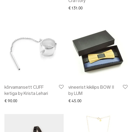
Craftory
€
131.00
kõrvamansett CUFF
vineerist kikilips BOW II
ketiga by Krista Lehari
by LUM
€
90.00
€
45.00