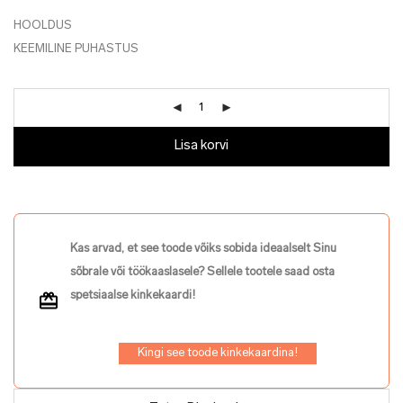
HOOLDUS
KEEMILINE PUHASTUS
Lisa korvi
Kas arvad, et see toode võiks sobida ideaalselt Sinu
sõbrale või töökaaslasele? Sellele tootele saad osta
spetsiaalse kinkekaardi!
Kingi see toode kinkekaardina!