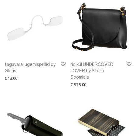
tagavara lugemisprillid by
ridikül UNDERCOVER
Glens
LOVER by Stella
Soomlais
€
13.00
€
575.00