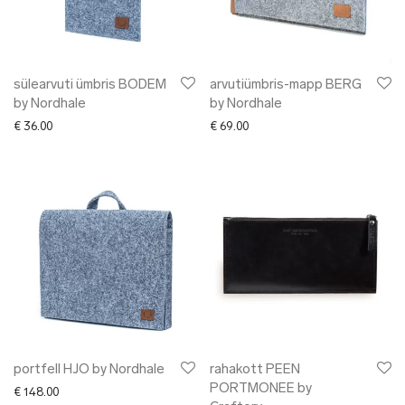
sülearvuti ümbris BODEM
arvutiümbris-mapp BERG
by Nordhale
by Nordhale
€
36.00
€
69.00
portfell HJO by Nordhale
rahakott PEEN
PORTMONEE by
€
148.00