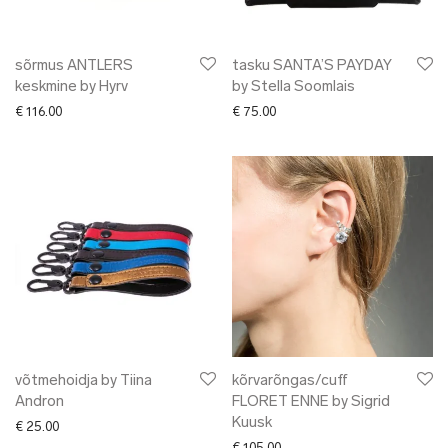
sõrmus ANTLERS
tasku SANTA’S PAYDAY
keskmine by Hyrv
by Stella Soomlais
€
116.00
€
75.00
võtmehoidja by Tiina
kõrvarõngas/cuff
Andron
FLORET ENNE by Sigrid
Kuusk
€
25.00