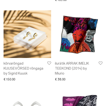
€
105.00
kõrvarõngad
ilurätik ARRAK IMELIK
KUUSEVÕRSED rõngaga
TEEKOND (2014) by
by Sigrid Kuusk
Miurio
€
150.00
€
38.00