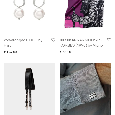
kõrvarõngad COCO by
ilurätik ARRAK MOOSES
Hyrv
KÕRBES (1990) by Miurio
€
134.00
€
38.00