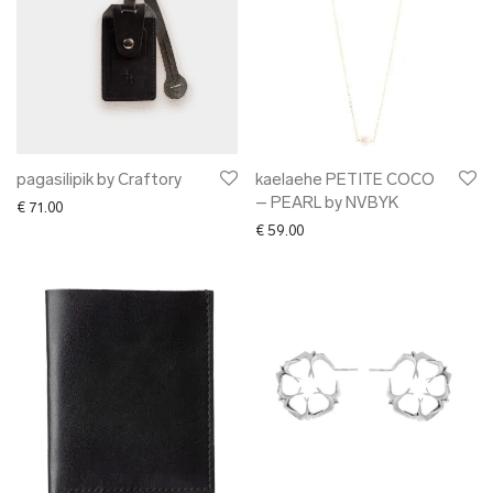
pagasilipik by Craftory
kaelaehe PETITE COCO
– PEARL by NVBYK
€
71.00
€
59.00