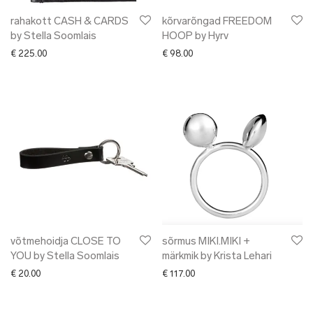
rahakott CASH & CARDS
kõrvarõngad FREEDOM
by Stella Soomlais
HOOP by Hyrv
€
225.00
€
98.00
võtmehoidja CLOSE TO
sõrmus MIKI.MIKI +
YOU by Stella Soomlais
märkmik by Krista Lehari
€
20.00
€
117.00