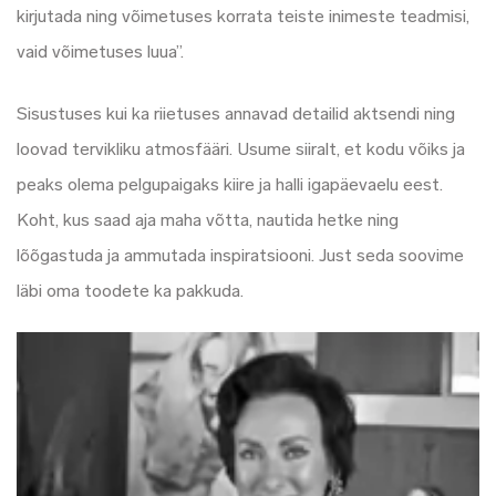
kirjutada ning võimetuses korrata teiste inimeste teadmisi,
vaid võimetuses luua”.
Sisustuses kui ka riietuses annavad detailid aktsendi ning
loovad tervikliku atmosfääri. Usume siiralt, et kodu võiks ja
peaks olema pelgupaigaks kiire ja halli igapäevaelu eest.
Koht, kus saad aja maha võtta, nautida hetke ning
lõõgastuda ja ammutada inspiratsiooni. Just seda soovime
läbi oma toodete ka pakkuda.