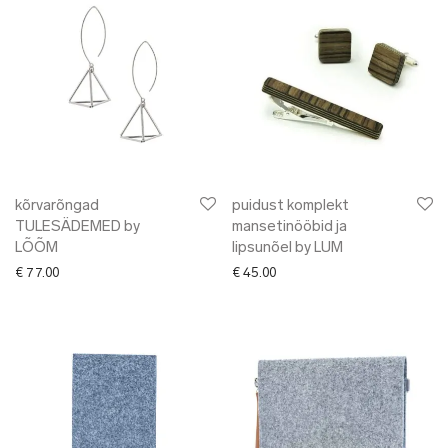
kõrvarõngad
puidust komplekt
TULESÄDEMED by
mansetinööbid ja
LÕÕM
lipsunõel by LUM
€
77.00
€
45.00