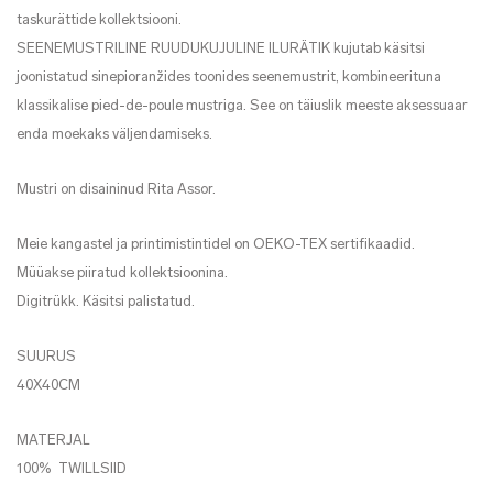
taskurättide kollektsiooni.
SEENEMUSTRILINE RUUDUKUJULINE ILURÄTIK kujutab käsitsi
joonistatud sinepioranžides toonides seenemustrit, kombineerituna
klassikalise pied-de-poule mustriga. See on täiuslik meeste aksessuaar
enda moekaks väljendamiseks.
Mustri on disaininud Rita Assor.
Meie kangastel ja printimistintidel on OEKO-TEX sertifikaadid.
Müüakse piiratud kollektsioonina.
Digitrükk. Käsitsi palistatud.
SUURUS
40X40CM
MATERJAL
100% TWILLSIID