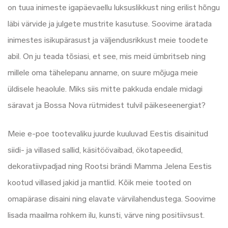
on tuua inimeste igapäevaellu luksuslikkust ning erilist hõngu
läbi värvide ja julgete mustrite kasutuse. Soovime äratada
inimestes isikupärasust ja väljendusrikkust meie toodete
abil. On ju teada tõsiasi, et see, mis meid ümbritseb ning
millele oma tähelepanu anname, on suure mõjuga meie
üldisele heaolule. Miks siis mitte pakkuda endale midagi
säravat ja Bossa Nova rütmidest tulvil päikeseenergiat?
Meie e-poe tootevaliku juurde kuuluvad Eestis disainitud
siidi- ja villased sallid, käsitöövaibad, ökotapeedid,
dekoratiivpadjad ning Rootsi brändi Mamma Jelena Eestis
kootud villased jakid ja mantlid. Kõik meie tooted on
omapärase disaini ning elavate värvilahendustega. Soovime
lisada maailma rohkem ilu, kunsti, värve ning positiivsust.