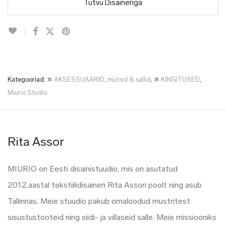
Tutvu Disaineriga
Kategooriad:
✖ AKSESSUAARID
,
mütsid & sallid
,
✖ KINGITUSED
,
Miurio Studio
Rita Assor
MIURIO on Eesti disainistuudio, mis on asutatud
2012.aastal tekstiilidisaineri Rita Assori poolt ning asub
Tallinnas. Meie stuudio pakub omaloodud mustritest
sisustustooteid ning siidi- ja villaseid salle. Meie missiooniks