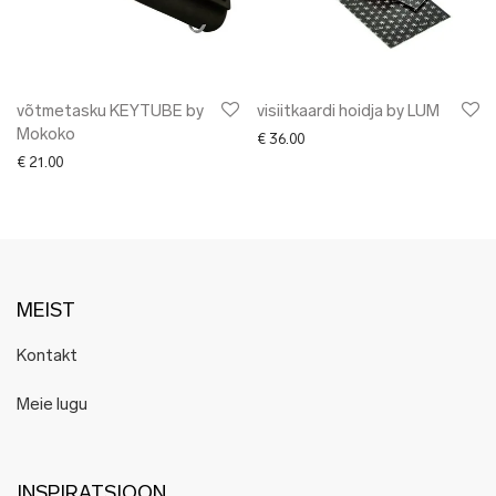
võtmetasku KEYTUBE by
visiitkaardi hoidja by LUM
Mokoko
€
36.00
€
21.00
MEIST
Kontakt
Meie lugu
INSPIRATSIOON