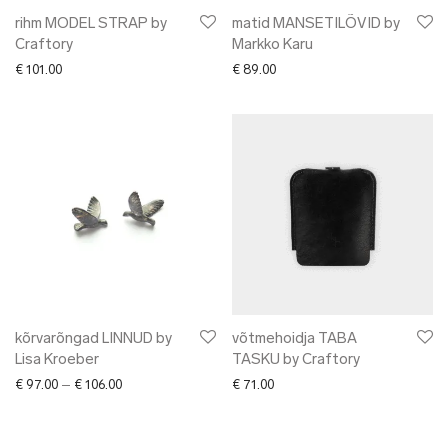
rihm MODEL STRAP by
matid MANSETILÕVID by
Craftory
Markko Karu
€
101.00
€
89.00
kõrvarõngad LINNUD by
võtmehoidja TABA
Lisa Kroeber
TASKU by Craftory
Price range: € 97.00 through € 106.00
€
97.00
–
€
106.00
€
71.00