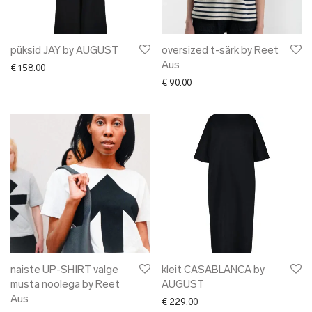
püksid JAY by AUGUST
oversized t-särk by Reet
Aus
€
158.00
€
90.00
naiste UP-SHIRT valge
kleit CASABLANCA by
musta noolega by Reet
AUGUST
Aus
€
229.00