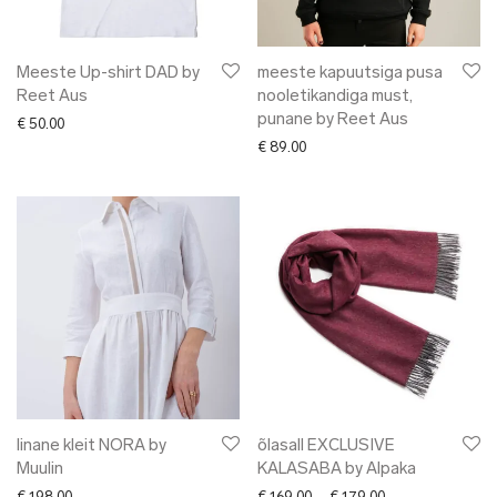
Meeste Up-shirt DAD by
meeste kapuutsiga pusa
Reet Aus
nooletikandiga must,
punane by Reet Aus
€
50.00
€
89.00
linane kleit NORA by
õlasall EXCLUSIVE
Muulin
KALASABA by Alpaka
Price range: € 16