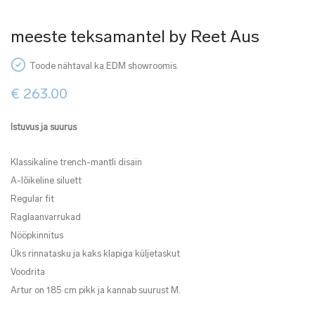
meeste teksamantel by Reet Aus
Toode nähtaval ka EDM showroomis.
€
263.00
Istuvus ja suurus
Klassikaline trench-mantli disain
A-lõikeline siluett
Regular fit
Raglaanvarrukad
Nööpkinnitus
Üks rinnatasku ja kaks klapiga küljetaskut
Voodrita
Artur on 185 cm pikk ja kannab suurust M.