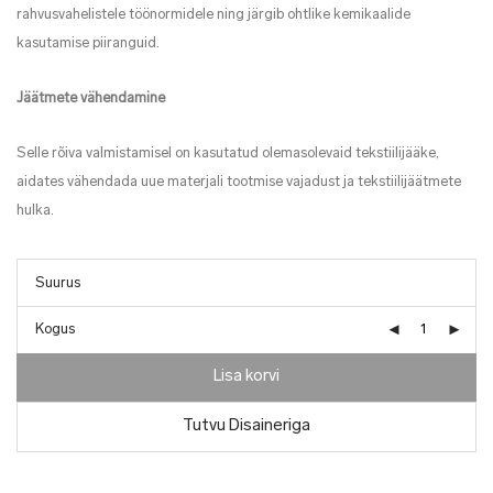
rahvusvahelistele töönormidele ning järgib ohtlike kemikaalide
kasutamise piiranguid.
Jäätmete vähendamine
Selle rõiva valmistamisel on kasutatud olemasolevaid tekstiilijääke,
aidates vähendada uue materjali tootmise vajadust ja tekstiilijäätmete
hulka.
Kogus
Lisa korvi
Tutvu Disaineriga