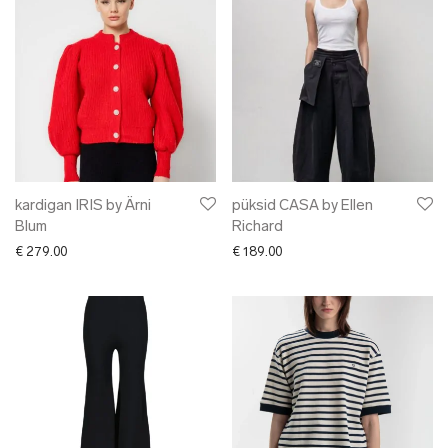
kardigan IRIS by Ärni
püksid CASA by Ellen
Blum
Richard
€
279.00
€
189.00