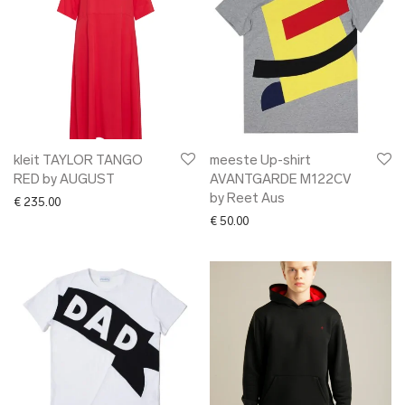
kleit TAYLOR TANGO
meeste Up-shirt
RED by AUGUST
AVANTGARDE M122CV
by Reet Aus
€
235.00
€
50.00