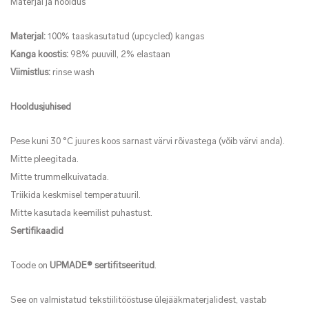
Materjal ja hooldus
Materjal:
100% taaskasutatud (upcycled) kangas
Kanga koostis:
98% puuvill, 2% elastaan
Viimistlus:
rinse wash
Hooldusjuhised
Pese kuni 30 °C juures koos sarnast värvi rõivastega (võib värvi anda).
Mitte pleegitada.
Mitte trummelkuivatada.
Triikida keskmisel temperatuuril.
Mitte kasutada keemilist puhastust.
Sertifikaadid
Toode on
UPMADE® sertifitseeritud
.
See on valmistatud tekstiilitööstuse ülejääkmaterjalidest, vastab