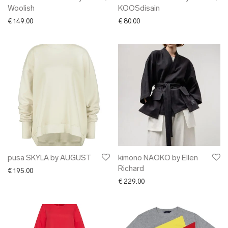
Woolish
KOOSdisain
€
149.00
€
80.00
pusa SKYLA by AUGUST
kimono NAOKO by Ellen
Richard
€
195.00
€
229.00