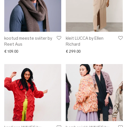
kootud meeste sviiter by
kleit LUCCA by Ellen
Reet Aus
Richard
€
109.00
€
299.00