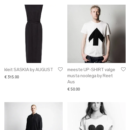
kleit SASKIA by AUGUST
meeste UP-SHIRT valge
musta noolega by Reet
€
315.00
Aus
€
50.00