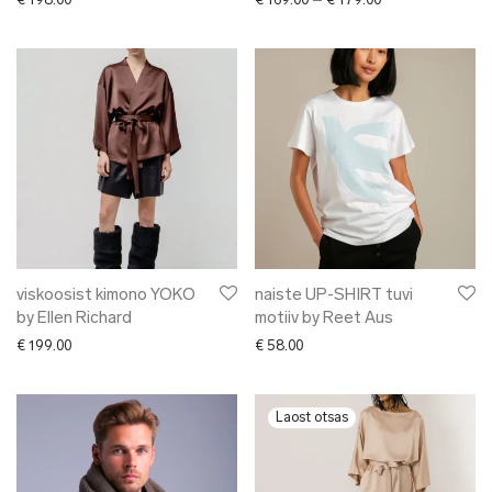
€
198.00
€
169.00
–
€
179.00
viskoosist kimono YOKO
naiste UP-SHIRT tuvi
by Ellen Richard
motiiv by Reet Aus
€
199.00
€
58.00