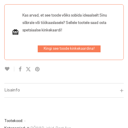
Kas arvad, et see toode võiks sobida ideaalselt Sinu
sõbrale või töökaaslasele? Sellele tootele saad osta
spetsiaalse kinkekaardi!
Kingi see toode kinkekaardina!
Lisainfo
Tootekood:
-