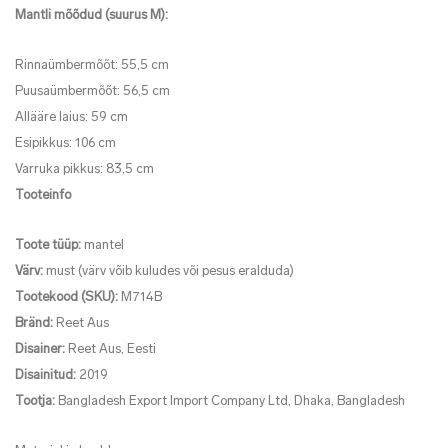
Mantli mõõdud (suurus M):
Rinnaümbermõõt: 55,5 cm
Puusaümbermõõt: 56,5 cm
Allääre laius: 59 cm
Esipikkus: 106 cm
Varruka pikkus: 83,5 cm
Tooteinfo
Toote tüüp:
mantel
Värv:
must (värv võib kuludes või pesus eralduda)
Tootekood (SKU):
M714B
Bränd:
Reet Aus
Disainer:
Reet Aus, Eesti
Disainitud:
2019
Tootja:
Bangladesh Export Import Company Ltd, Dhaka, Bangladesh