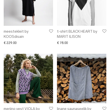
meestekleit by
t-shirt BLACK HEART by
KOOSdisain
MARIT ILISON
€
229.00
€
78.00
meriino vest VIOLA by
linane saunaseelik by