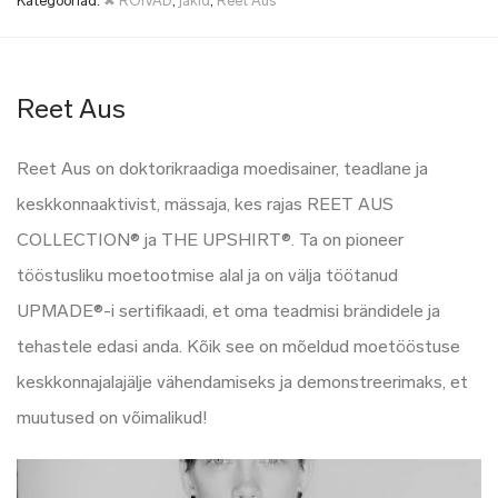
Kategooriad:
✖ RÕIVAD
,
jakid
,
Reet Aus
Reet Aus
Reet Aus on doktorikraadiga moedisainer, teadlane ja
keskkonnaaktivist, mässaja, kes rajas REET AUS
COLLECTION® ja THE UPSHIRT®. Ta on pioneer
tööstusliku moetootmise alal ja on välja töötanud
UPMADE®-i sertifikaadi, et oma teadmisi brändidele ja
tehastele edasi anda. Kõik see on mõeldud moetööstuse
keskkonnajalajälje vähendamiseks ja demonstreerimaks, et
muutused on võimalikud!