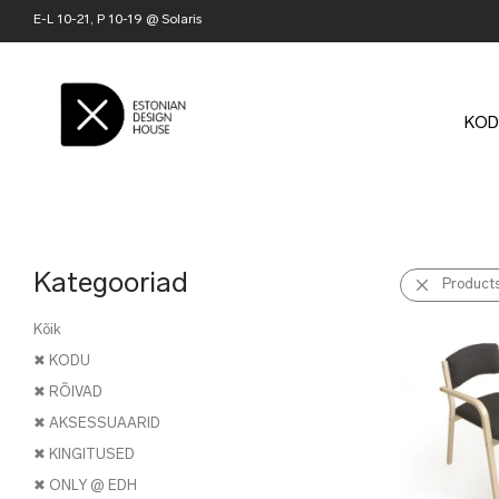
E-L 10-21, P 10-19 @ Solaris
KOD
Kategooriad
Product
Kõik
✖ KODU
✖ RÕIVAD
✖ AKSESSUAARID
✖ KINGITUSED
✖ ONLY @ EDH