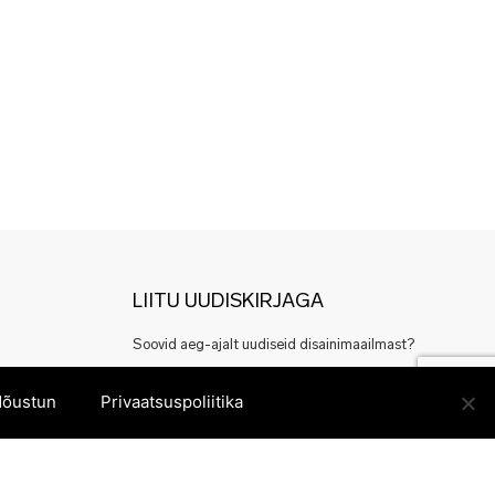
LIITU UUDISKIRJAGA
Soovid aeg-ajalt uudiseid disainimaailmast?
Või ehk häid pakkumisi eesti disaineritelt?
õustun
Privaatsuspoliitika
Registreeru siin