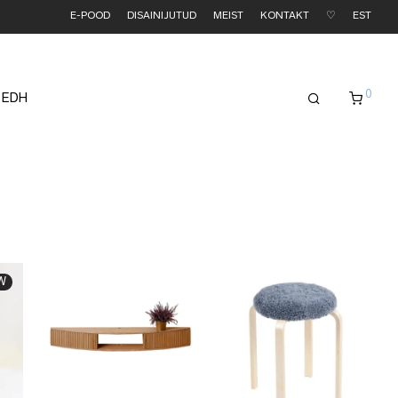
E-POOD
DISAINIJUTUD
MEIST
KONTAKT
♡
EST
0
 EDH
W