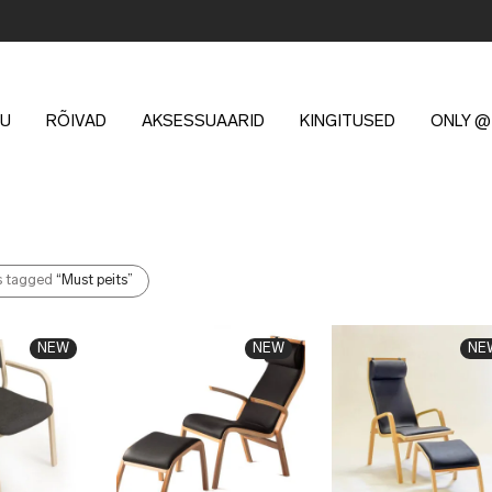
U
RÕIVAD
AKSESSUAARID
KINGITUSED
ONLY @
s tagged
“Must peits”
NEW
NEW
NE