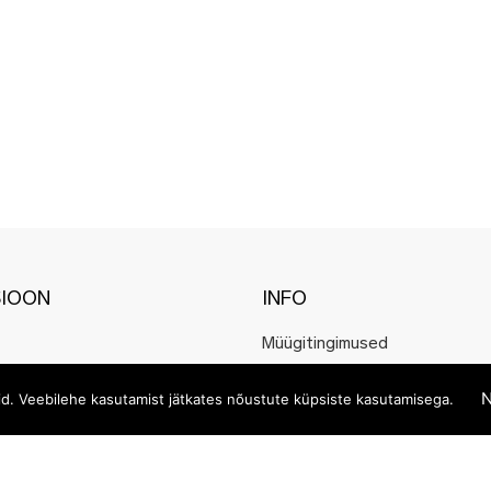
SIOON
INFO
Müügitingimused
Kauba kättetoimetamine
N
eid. Veebilehe kasutamist jätkates nõustute küpsiste kasutamisega.
Makseviisid
Privaatsuspoliitika