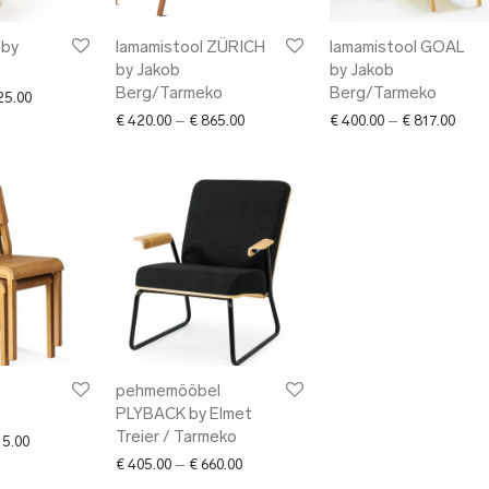
 by
lamamistool ZÜRICH
lamamistool GOAL
by Jakob
by Jakob
Berg/Tarmeko
Berg/Tarmeko
Price range: € 175.00 through € 225.00
5.00
Price range: € 420.00 through € 865.0
Price
€
420.00
–
€
865.00
€
400.00
–
€
817.00
pehmemööbel
PLYBACK by Elmet
Treier / Tarmeko
Price range: € 172.00 through € 215.00
5.00
Price range: € 405.00 through € 660.00
€
405.00
–
€
660.00