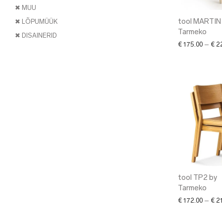
✖ MUU
tool MARTIN
✖ LÕPUMÜÜK
Tarmeko
✖ DISAINERID
€
175.00
–
€
22
tool TP2 by
Tarmeko
€
172.00
–
€
21