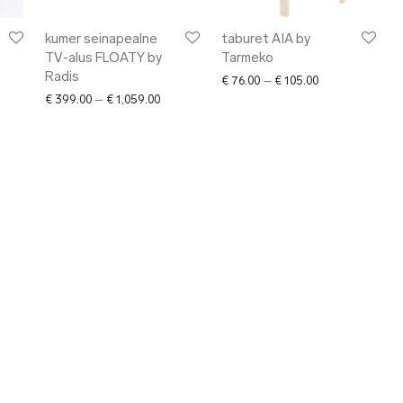
kumer seinapealne
taburet AIA by
TV-alus FLOATY by
Tarmeko
Radis
Price range: € 7
€
76.00
–
€
105.00
0
 range: € 400.00 through € 817.00
Price range: € 399.00 through € 1,059.00
€
399.00
–
€
1,059.00