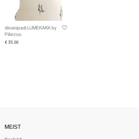
✖ LÕPUMÜÜK
✖ DISAINERID
diivanipadi LUMEKAKK by
Pillezoo
€
35.00
MEIST