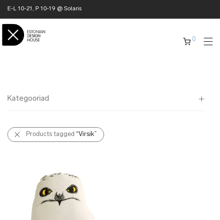
E-L 10-21, P 10-19 @ Solaris
0
Kategooriad
Kõik
Products tagged
“Virsik”
✖ KODU
✖ RÕIVAD
✖ AKSESSUAARID
✖ KINGITUSED
✖ ONLY @ EDH
✖ MUU