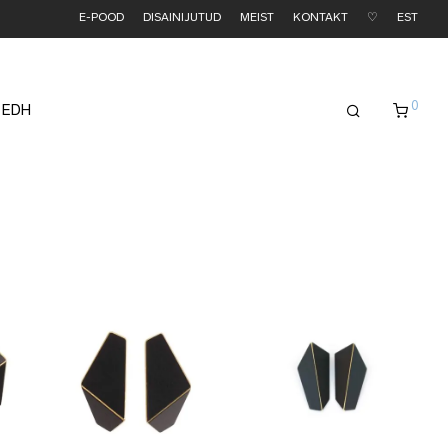
E-POOD
DISAINIJUTUD
MEIST
KONTAKT
♡
EST
0
 EDH