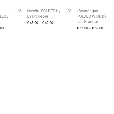
käevõru FOLDED by
kõrvarõngad
L by
Lisa Kroeber
FOLDED WIDE by
Lisa Kroeber
Price range: € 65.00 through € 69.00
€
65.00
–
€
69.00
Price range: € 56.00 through € 59.00
Price r
00
€
63.00
–
€
69.00