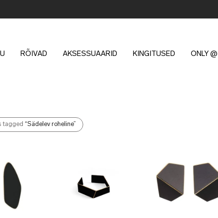
U
RÕIVAD
AKSESSUAARID
KINGITUSED
ONLY @
s tagged
“Sädelev roheline”