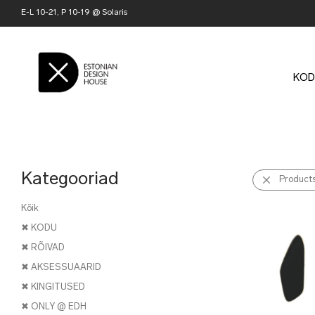
E-L 10-21, P 10-19 @ Solaris
KOD
Kategooriad
Product
Kõik
✖ KODU
✖ RÕIVAD
✖ AKSESSUAARID
✖ KINGITUSED
✖ ONLY @ EDH