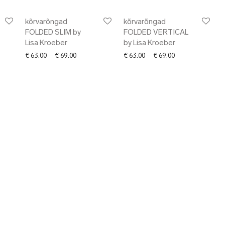
kõrvarõngad
kõrvarõngad
FOLDED SLIM by
FOLDED VERTICAL
Lisa Kroeber
by Lisa Kroeber
ange: € 63.00 through € 69.00
Price range: € 63.00 through € 69.00
Price range: € 63
€
63.00
–
€
69.00
€
63.00
–
€
69.00