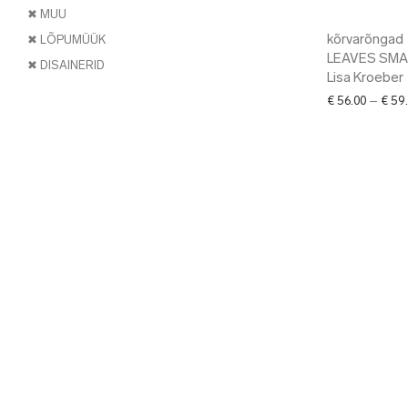
✖ MUU
kõrvarõngad
✖ LÕPUMÜÜK
LEAVES SMAL
✖ DISAINERID
Lisa Kroeber
€
56.00
–
€
59.