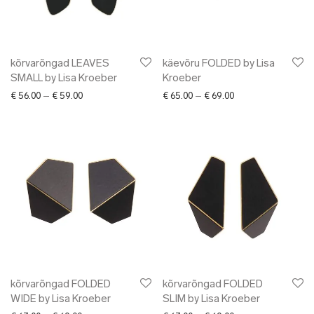
✖ LÕPUMÜÜK
✖ DISAINERID
kõrvarõngad LEAVES
käevõru FOLDED by Lisa
SMALL by Lisa Kroeber
Kroeber
Price range: € 56.00 through € 59.00
Price range: € 65.0
€
56.00
–
€
59.00
€
65.00
–
€
69.00
kõrvarõngad FOLDED
kõrvarõngad FOLDED
WIDE by Lisa Kroeber
SLIM by Lisa Kroeber