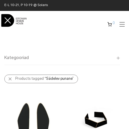
E-L 10-21, P 10-19 @ Solaris
0
Kategooriad
Kõik
Products tagged
“Sädelev punane”
✖ KODU
✖ RÕIVAD
✖ AKSESSUAARID
✖ KINGITUSED
✖ ONLY @ EDH
✖ MUU