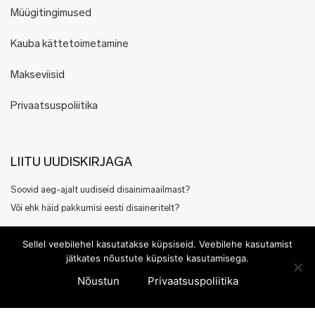
Müügitingimused
Kauba kättetoimetamine
Makseviisid
Privaatsuspoliitika
LIITU UUDISKIRJAGA
Soovid aeg-ajalt uudiseid disainimaailmast?
Või ehk häid pakkumisi eesti disaineritelt?
Registreeru siin
Sellel veebilehel kasutatakse küpsiseid. Veebilehe kasutamist
jätkates nõustute küpsiste kasutamisega.
Nõustun
Privaatsuspoliitika