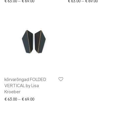
Price range: € 63.00 through € 69.00
Price range: € 63.0
€
63.00
–
€
69.00
€
63.00
–
€
69.00
kõrvarõngad FOLDED
VERTICAL by Lisa
Kroeber
Price range: € 63.00 through € 69.00
€
63.00
–
€
69.00