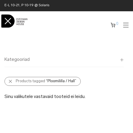
E-L 10-21, P 10-19 @ Solaris
0
Kategooriad
Kõik
Products tagged
“Ploomililla / Hall”
✖ KODU
✖ RÕIVAD
Sinu valikutele vastavaid tooteid ei leidu.
✖ AKSESSUAARID
✖ KINGITUSED
✖ ONLY @ EDH
✖ MUU