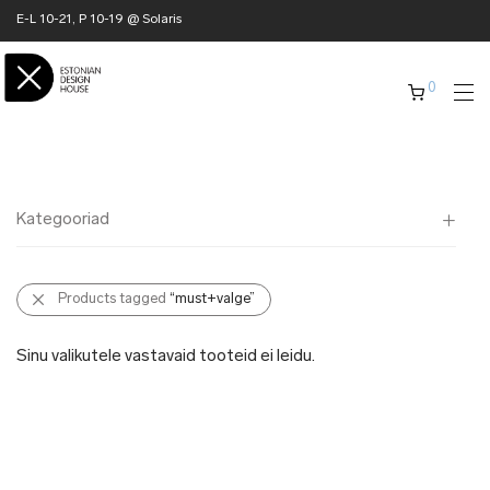
E-L 10-21, P 10-19 @ Solaris
0
Kategooriad
Kõik
Products tagged
“must+valge”
✖ KODU
✖ RÕIVAD
Sinu valikutele vastavaid tooteid ei leidu.
✖ AKSESSUAARID
✖ KINGITUSED
✖ ONLY @ EDH
✖ MUU