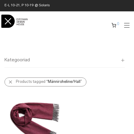
E-L 10-21, P 10-19 @ Solaris
0
Kategooriad
Kõik
Products tagged
“Männiroheline/Hall”
✖ KODU
✖ RÕIVAD
✖ AKSESSUAARID
✖ KINGITUSED
✖ ONLY @ EDH
✖ MUU