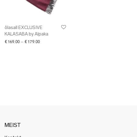
✖ LÕPUMÜÜK
✖ DISAINERID
õlasall EXCLUSIVE
KALASABA by Alpaka
Price range: € 169.00 through € 179.00
€
169.00
–
€
179.00
MEIST