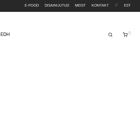
E-POOD
DISAINIJUTUD
MEIST
KONTAKT
♡
EST
0
 EDH