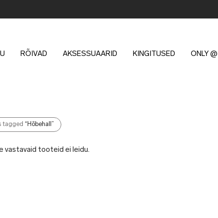
U
RÕIVAD
AKSESSUAARID
KINGITUSED
ONLY @
s tagged
“Hõbehall”
e vastavaid tooteid ei leidu.