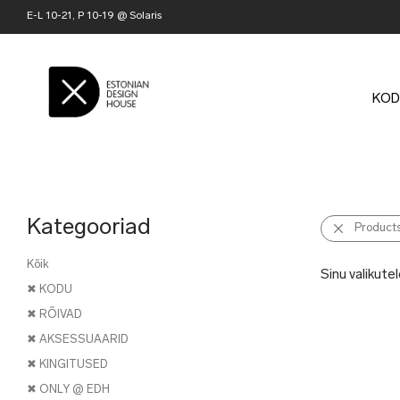
E-L 10-21, P 10-19 @ Solaris
KOD
Kategooriad
Product
Kõik
Sinu valikutel
✖ KODU
✖ RÕIVAD
✖ AKSESSUAARID
✖ KINGITUSED
✖ ONLY @ EDH