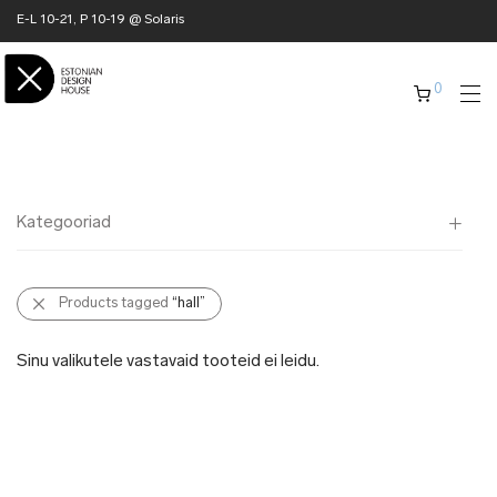
E-L 10-21, P 10-19 @ Solaris
0
Kategooriad
Kõik
Products tagged
“hall”
✖ KODU
✖ RÕIVAD
Sinu valikutele vastavaid tooteid ei leidu.
✖ AKSESSUAARID
✖ KINGITUSED
✖ ONLY @ EDH
✖ MUU