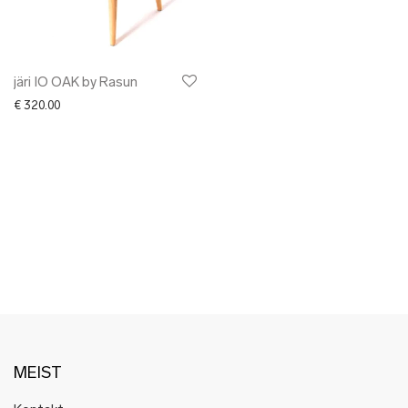
✖ LÕPUMÜÜK
✖ DISAINERID
järi IO OAK by Rasun
€
320.00
MEIST