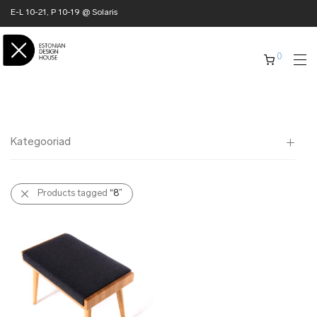
E-L 10-21, P 10-19 @ Solaris
0
Kategooriad
Kõik
Products tagged
“8”
✖ KODU
✖ RÕIVAD
✖ AKSESSUAARID
✖ KINGITUSED
✖ ONLY @ EDH
✖ MUU