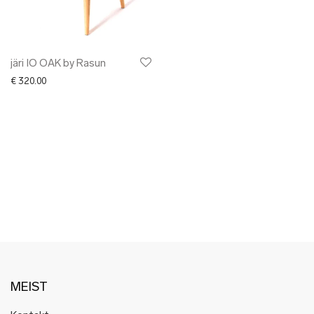
✖ LÕPUMÜÜK
✖ DISAINERID
järi IO OAK by Rasun
€
320.00
MEIST