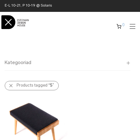
E-L 10-21, P 10-19 @ Solaris
0
Kategooriad
Kõik
Products tagged
“5”
✖ KODU
✖ RÕIVAD
✖ AKSESSUAARID
✖ KINGITUSED
✖ ONLY @ EDH
✖ MUU