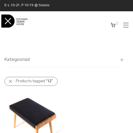
E-L 10-21, P 10-19 @ Solaris
0
Kategooriad
Kõik
Products tagged
“12”
✖ KODU
✖ RÕIVAD
✖ AKSESSUAARID
✖ KINGITUSED
✖ ONLY @ EDH
✖ MUU