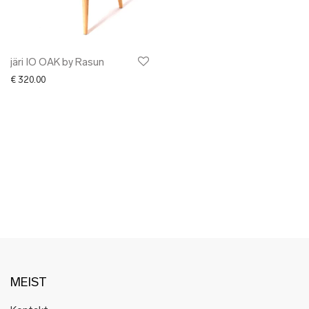
✖ LÕPUMÜÜK
✖ DISAINERID
järi IO OAK by Rasun
€
320.00
MEIST