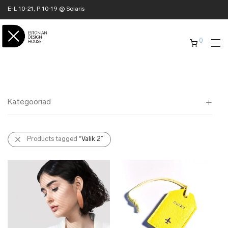
E-L 10-21, P 10-19 @ Solaris
0
Kategooriad
Kõik
Products tagged
“Valik 2”
✖ KODU
✖ RÕIVAD
✖ AKSESSUAARID
✖ KINGITUSED
✖ ONLY @ EDH
✖ MUU