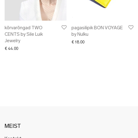
✖ LÕPUMÜÜK
✖ DISAINERID
kõrvarõngad TWO
pagasilipik BON VOYAGE
CENTS by Sile Luik
by Nulku
Jewelry
€
18.00
€
44.00
MEIST