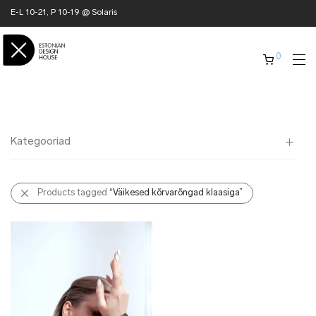
E-L 10-21, P 10-19 @ Solaris
0
Kategooriad
Kõik
Products tagged
“Väikesed kõrvarõngad klaasiga”
✖ KODU
✖ RÕIVAD
✖ AKSESSUAARID
✖ KINGITUSED
✖ ONLY @ EDH
✖ MUU