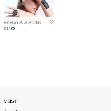
✖ LÕPUMÜÜK
✖ DISAINERID
ehtesari SÜSI by Killud
€
84.00
MEIST