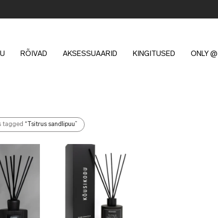
U
RÕIVAD
AKSESSUAARID
KINGITUSED
ONLY @
s tagged
“Tsitrus sandlipuu”