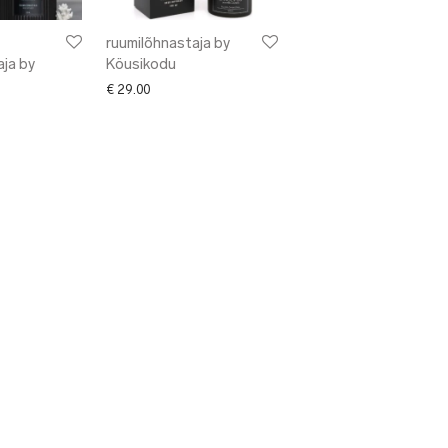
ruumilõhnastaja by
aja by
Köusikodu
€
29.00