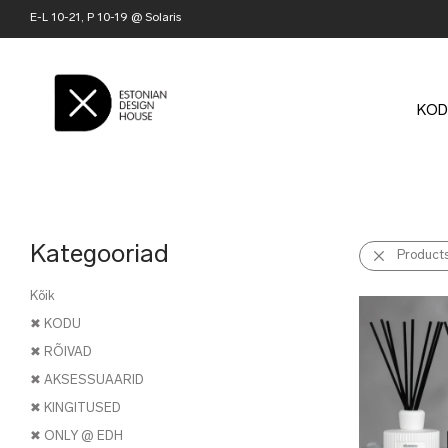
E-L 10-21, P 10-19 @ Solaris
KOD
Kategooriad
Product
Kõik
✖ KODU
✖ RÕIVAD
✖ AKSESSUAARID
✖ KINGITUSED
✖ ONLY @ EDH