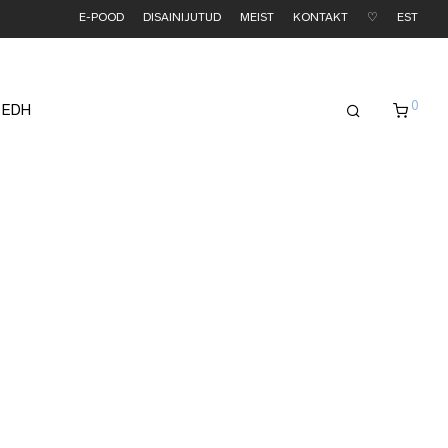
E-POOD
DISAINIJUTUD
MEIST
KONTAKT
♡
EST
0
 EDH