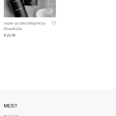
✖ LÕPUMÜÜK
✖ DISAINERID
ruumi- ja tekstiilisprei by
Köusikodu
€
22.00
MEIST