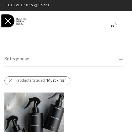
E-L 10-21, P 10-19 @ Solaris
0
Kategooriad
Kõik
Products tagged
“Must kirss”
✖ KODU
✖ RÕIVAD
✖ AKSESSUAARID
✖ KINGITUSED
✖ ONLY @ EDH
✖ MUU