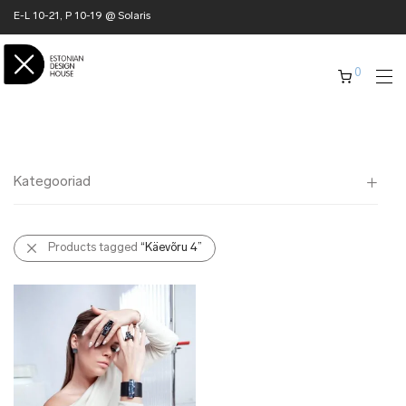
E-L 10-21, P 10-19 @ Solaris
0
Kategooriad
Kõik
Products tagged
“Käevõru 4”
✖ KODU
✖ RÕIVAD
✖ AKSESSUAARID
✖ KINGITUSED
✖ ONLY @ EDH
✖ MUU