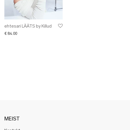
✖ LÕPUMÜÜK
✖ DISAINERID
ehtesari LÄÄTS by Killud
€
84.00
MEIST