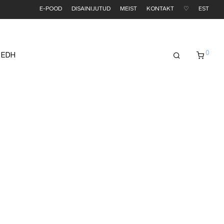
E-POOD
DISAINIJUTUD
MEIST
KONTAKT
♡
EST
0
 EDH