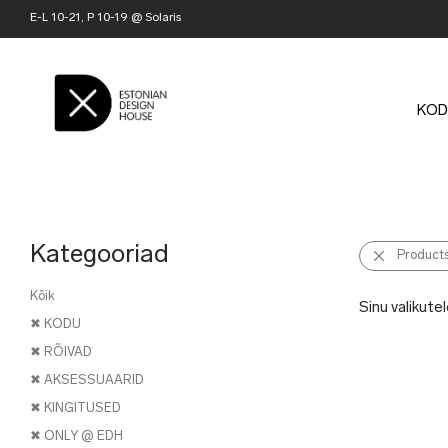
E-L 10-21, P 10-19 @ Solaris
KOD
Kategooriad
Product
Kõik
Sinu valikutel
✖ KODU
✖ RÕIVAD
✖ AKSESSUAARID
✖ KINGITUSED
✖ ONLY @ EDH