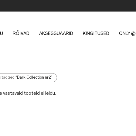
U
RÕIVAD
AKSESSUAARID
KINGITUSED
ONLY @
s tagged
“Dark Collection nr2”
e vastavaid tooteid ei leidu.