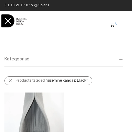
E-L 10-21, P 10-19 @ Solaris
0
Kategooriad
Kõik
Products tagged
“sisemine kangas: Black”
✖ KODU
✖ RÕIVAD
✖ AKSESSUAARID
✖ KINGITUSED
✖ ONLY @ EDH
✖ MUU