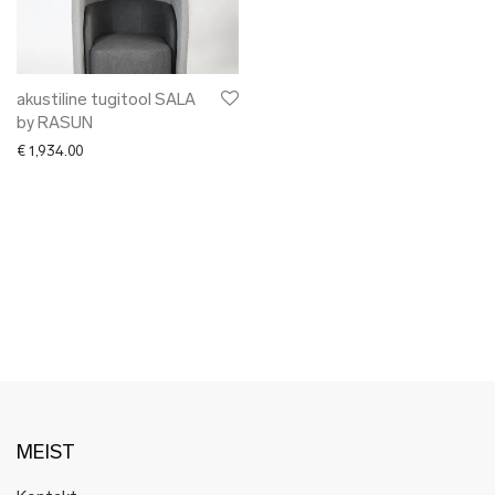
✖ LÕPUMÜÜK
✖ DISAINERID
akustiline tugitool SALA
by RASUN
€
1,934.00
MEIST