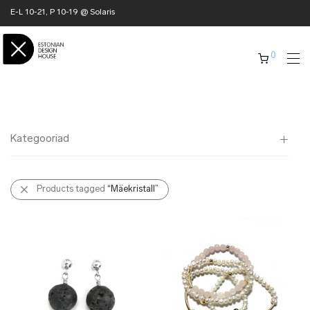
E-L 10-21, P 10-19 @ Solaris
0
Kategooriad
Kõik
Products tagged
“Mäekristall”
✖ KODU
✖ RÕIVAD
✖ AKSESSUAARID
✖ KINGITUSED
✖ ONLY @ EDH
✖ MUU