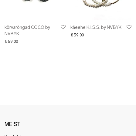
✖ LÕPUMÜÜK
✖ DISAINERID
kõrvarõngad COCO by
käeehe K.I.S.S. by NVBYK
NVBYK
€
39.00
€
59.00
MEIST