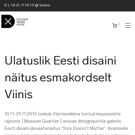
E-L 10-21, P 10-19 @ Solaris
0
Ulatuslik Eesti disaini
näitus esmakordselt
Viinis
10.11-29.11.2015 toimub Viini kesklinna tuntud muuseumite
rajoonis | Museum Quartier | asuvas designaustria galeriis
Eesti disaini ülevaatenäitus “Size Doesn’t Matter”. Avamisele