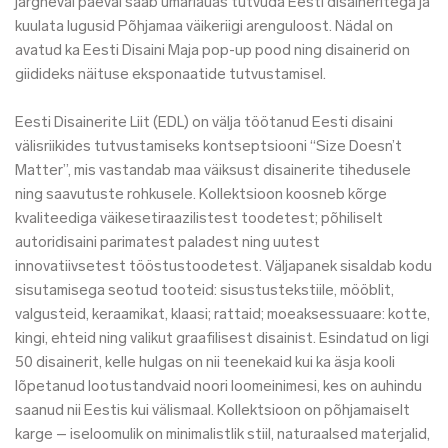
järgneval päeval saab ümarlauas tutvuda Eesti disaineritega ja
kuulata lugusid Põhjamaa väikeriigi arenguloost. Nädal on
avatud ka Eesti Disaini Maja pop-up pood ning disainerid on
giidideks näituse eksponaatide tutvustamisel.
Eesti Disainerite Liit (EDL) on välja töötanud Eesti disaini
välisriikides tutvustamiseks kontseptsiooni “Size Doesn’t
Matter”, mis vastandab maa väiksust disainerite tihedusele
ning saavutuste rohkusele. Kollektsioon koosneb kõrge
kvaliteediga väikesetiraazilistest toodetest; põhiliselt
autoridisaini parimatest paladest ning uutest
innovatiivsetest tööstustoodetest. Väljapanek sisaldab kodu
sisutamisega seotud tooteid: sisustustekstiile, mööblit,
valgusteid, keraamikat, klaasi; rattaid; moeaksessuaare: kotte,
kingi, ehteid ning valikut graafilisest disainist. Esindatud on ligi
50 disainerit, kelle hulgas on nii teenekaid kui ka äsja kooli
lõpetanud lootustandvaid noori loomeinimesi, kes on auhindu
saanud nii Eestis kui välismaal. Kollektsioon on põhjamaiselt
karge – iseloomulik on minimalistlik stiil, naturaalsed materjalid,