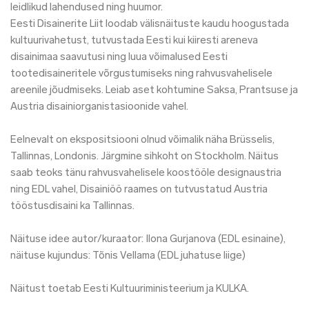
leidlikud lahendused ning huumor.
Eesti Disainerite Liit loodab välisnäituste kaudu hoogustada
kultuurivahetust, tutvustada Eesti kui kiiresti areneva
disainimaa saavutusi ning luua võimalused Eesti
tootedisaineritele võrgustumiseks ning rahvusvahelisele
areenile jõudmiseks. Leiab aset kohtumine Saksa, Prantsuse ja
Austria disainiorganistasioonide vahel.
Eelnevalt on ekspositsiooni olnud võimalik näha Brüsselis,
Tallinnas, Londonis. Järgmine sihkoht on Stockholm. Näitus
saab teoks tänu rahvusvahelisele koostööle designaustria
ning EDL vahel, Disainiöö raames on tutvustatud Austria
tööstusdisaini ka Tallinnas.
Näituse idee autor/kuraator: Ilona Gurjanova (EDL esinaine),
näituse kujundus: Tõnis Vellama (EDL juhatuse liige)
Näitust toetab Eesti Kultuuriministeerium ja KULKA.