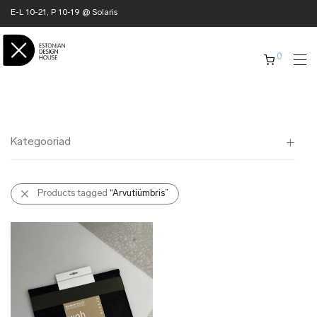
E-L 10-21, P 10-19 @ Solaris
0
Kategooriad
Kõik
Products tagged
“Arvutiümbris”
✖ KODU
✖ RÕIVAD
✖ AKSESSUAARID
✖ KINGITUSED
✖ ONLY @ EDH
✖ MUU