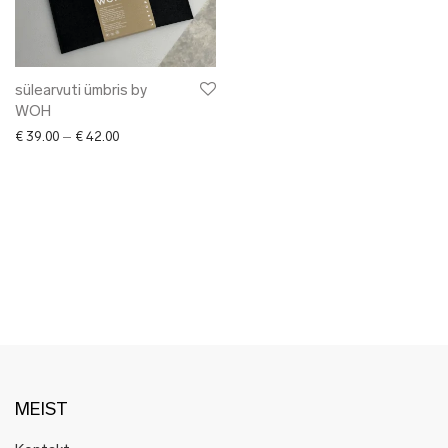
✖ LÕPUMÜÜK
✖ DISAINERID
sülearvuti ümbris by
WOH
Price range: € 39.00 through € 42.00
€
39.00
–
€
42.00
MEIST