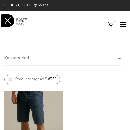
E-L 10-21, P 10-19 @ Solaris
0
Kategooriad
Kõik
Products tagged
“W33”
✖ KODU
✖ RÕIVAD
✖ AKSESSUAARID
✖ KINGITUSED
✖ ONLY @ EDH
✖ MUU