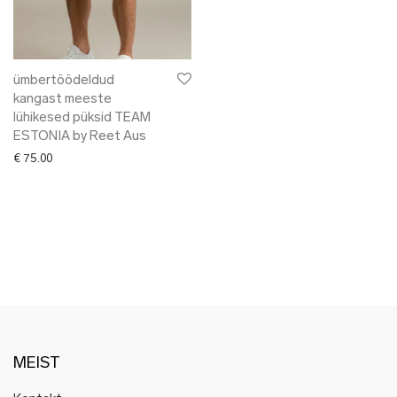
✖ LÕPUMÜÜK
✖ DISAINERID
ümbertöödeldud
kangast meeste
lühikesed püksid TEAM
ESTONIA by Reet Aus
€
75.00
MEIST