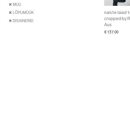
✖ MUU
naiste laiad 
✖ LÕPUMÜÜK
cropped by 
✖ DISAINERID
Aus
€
137.00