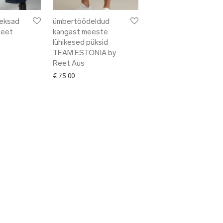
teksad
ümbertöödeldud
Reet
kangast meeste
lühikesed püksid
TEAM ESTONIA by
Reet Aus
€
75.00