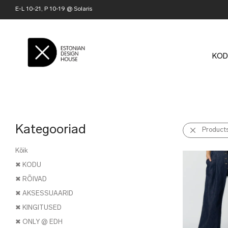
E-L 10-21, P 10-19 @ Solaris
KOD
Kategooriad
Product
Kõik
✖ KODU
✖ RÕIVAD
✖ AKSESSUAARID
✖ KINGITUSED
✖ ONLY @ EDH