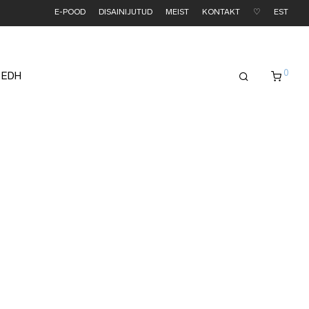
E-POOD
DISAINIJUTUD
MEIST
KONTAKT
♡
EST
0
 EDH