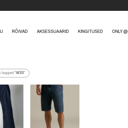
U
RÕIVAD
AKSESSUAARID
KINGITUSED
ONLY @
s tagged
“W30”