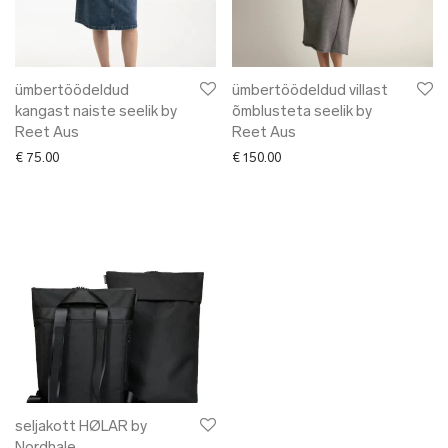
✖ LÕPUMÜÜK
✖ DISAINERID
ümbertöödeldud
ümbertöödeldud villast
kangast naiste seelik by
õmblusteta seelik by
Reet Aus
Reet Aus
€
75.00
€
150.00
seljakott HØLAR by