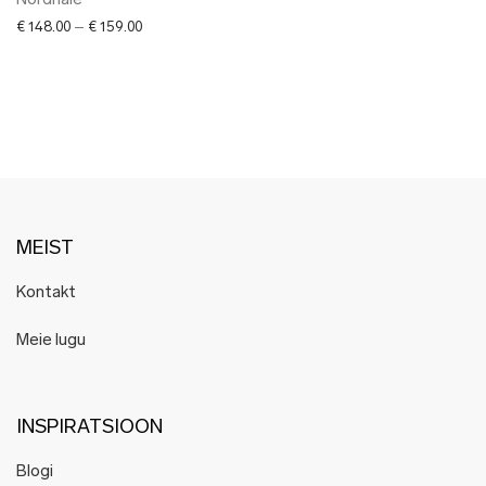
Nordhale
Price range: € 148.00 through € 159.00
€
148.00
–
€
159.00
MEIST
Kontakt
Meie lugu
INSPIRATSIOON
Blogi