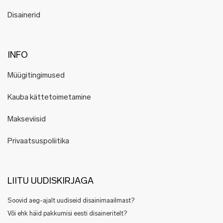
Disainerid
INFO
Müügitingimused
Kauba kättetoimetamine
Makseviisid
Privaatsuspoliitika
LIITU UUDISKIRJAGA
Soovid aeg-ajalt uudiseid disainimaailmast?
Või ehk häid pakkumisi eesti disaineritelt?