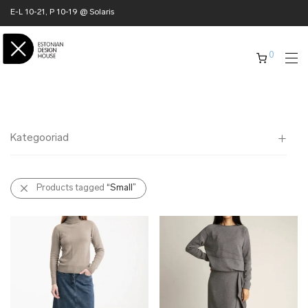
E-L 10-21, P 10-19 @ Solaris
0
Kategooriad
Kõik
Products tagged
“Small”
✖ KODU
✖ RÕIVAD
✖ AKSESSUAARID
✖ KINGITUSED
✖ ONLY @ EDH
✖ MUU