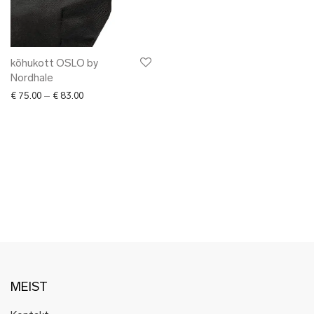
✖ LÕPUMÜÜK
✖ DISAINERID
kõhukott OSLO by
Nordhale
Price range: € 75.00 through € 83.00
€
75.00
–
€
83.00
MEIST