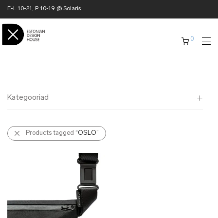
E-L 10-21, P 10-19 @ Solaris
0
Kategooriad
Kõik
Products tagged
“OSLO”
✖ KODU
✖ RÕIVAD
✖ AKSESSUAARID
✖ KINGITUSED
✖ ONLY @ EDH
✖ MUU