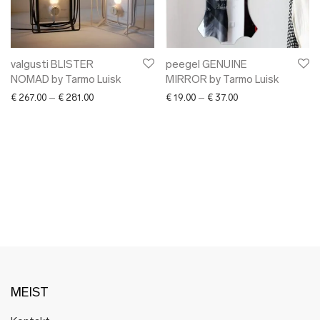
✖ LÕPUMÜÜK
✖ DISAINERID
valgusti BLISTER
peegel GENUINE
NOMAD by Tarmo Luisk
MIRROR by Tarmo Luisk
Price range: € 267.00 through € 281.00
Price range: € 19.0
€
267.00
–
€
281.00
€
19.00
–
€
37.00
MEIST