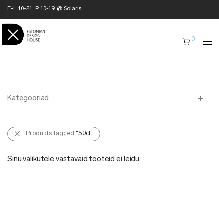
E-L 10-21, P 10-19 @ Solaris
0
Kategooriad
Kõik
Products tagged
“50cl”
✖ KODU
✖ RÕIVAD
Sinu valikutele vastavaid tooteid ei leidu.
✖ AKSESSUAARID
✖ KINGITUSED
✖ ONLY @ EDH
✖ MUU