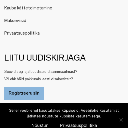
Kauba kättetoimetamine
Makseviisid
Privaatsuspoliitika
LIITU UUDISKIRJAGA
Soovid aeg-ajalt uudiseid disainimaailmast?
Või ehk häid pakkumisi eesti disaineritelt?
Registreeru siin
Sellel veebilehel kasutatakse küpsiseid. Veebilehe kasutamist
jätkates nõustute küpsiste kasutamisega.
Nõustun
Privaatsuspoliitika