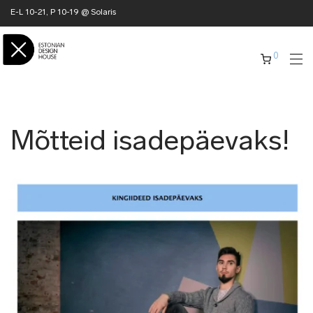
E-L 10-21, P 10-19 @ Solaris
0
Mõtteid isadepäevaks!