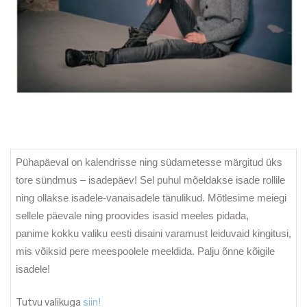
Pühapäeval on kalendrisse ning südametesse märgitud üks
tore sündmus – isadepäev! Sel puhul mõeldakse isade rollile
ning ollakse isadele-vanaisadele tänulikud. Mõtlesime meiegi
sellele päevale ning proovides isasid meeles pidada,
panime kokku valiku eesti disaini varamust leiduvaid kingitusi,
mis võiksid pere meespoolele meeldida. Palju õnne kõigile
isadele!
Tutvu valikuga
siin!