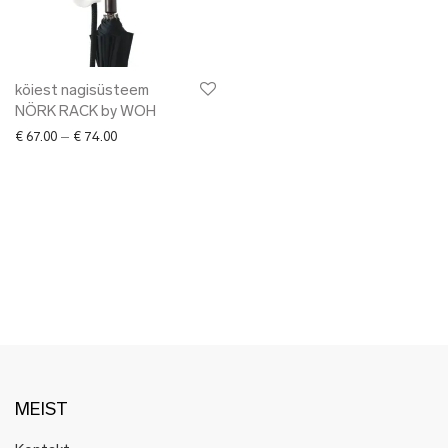
✖ LÕPUMÜÜK
✖ DISAINERID
köiest nagisüsteem
NÖRK RACK by WOH
Price range: € 67.00 through € 74.00
€
67.00
–
€
74.00
MEIST