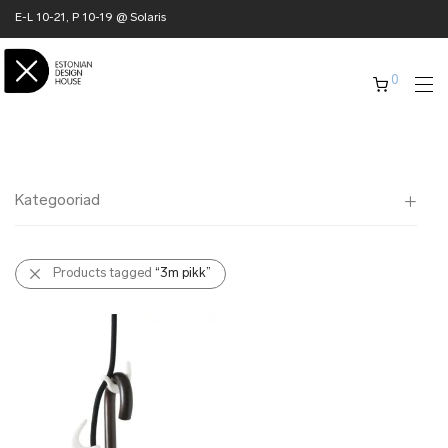
E-L 10-21, P 10-19 @ Solaris
0
Kategooriad
Kõik
Products tagged
“3m pikk”
✖ KODU
✖ RÕIVAD
✖ AKSESSUAARID
✖ KINGITUSED
✖ ONLY @ EDH
✖ MUU