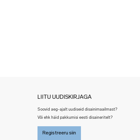
LIITU UUDISKIRJAGA
Soovid aeg-ajalt uudiseid disainimaailmast?
Või ehk häid pakkumisi eesti disaineritelt?
Registreeru siin