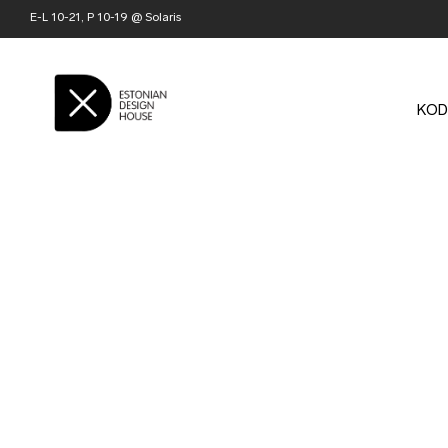
E-L 10-21, P 10-19 @ Solaris
KOD