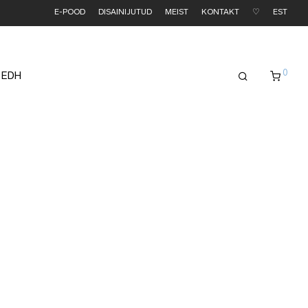
E-POOD
DISAINIJUTUD
MEIST
KONTAKT
♡
EST
0
 EDH