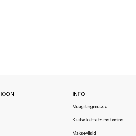
SIOON
INFO
Müügitingimused
Kauba kättetoimetamine
Makseviisid