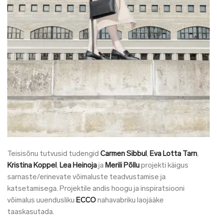
Teisisõnu tutvusid tudengid
Carmen Sibbul
,
Eva Lotta Tarn
,
Kristina Koppel
,
Lea Heinoja
ja
Merili Põllu
projekti käigus
sarnaste/erinevate võimaluste teadvustamise ja
katsetamisega. Projektile andis hoogu ja inspiratsiooni
võimalus uuendusliku
ECCO
nahavabriku laojääke
taaskasutada.