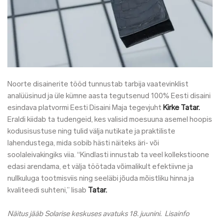
Noorte disainerite tööd tunnustab tarbija vaatevinklist
analüüsinud ja üle kümne aasta tegutsenud 100% Eesti disaini
esindava platvormi Eesti Disaini Maja tegevjuht
Kirke Tatar.
Eraldi kiidab ta tudengeid, kes valisid moesuuna asemel hoopis
kodusisustuse ning tulid välja nutikate ja praktiliste
lahendustega, mida sobib hästi näiteks äri- või
soolaleivakingiks viia. “Kindlasti innustab ta veel kollekstioone
edasi arendama, et välja töötada võimalikult efektiivne ja
nullkuluga tootmisviis ning seeläbi jõuda mõistliku hinna ja
kvaliteedi suhteni,’’ lisab
Tatar.
Näitus jääb Solarise keskuses avatuks 18. juunini.
Lisainfo