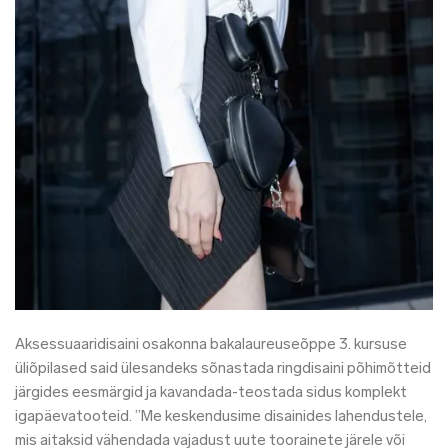
Aksessuaaridisaini osakonna bakalaureuseõppe 3. kursuse
üliõpilased said ülesandeks sõnastada ringdisaini põhimõtteid
järgides eesmärgid ja kavandada-teostada sidus komplekt
igapäevatooteid. ”Me keskendusime disainides lahendustele,
mis aitaksid vähendada vajadust uute toorainete järele või