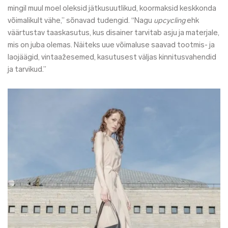
mingil muul moel oleksid jätkusuutlikud, koormaksid keskkonda
võimalikult vähe,” sõnavad tudengid. “Nagu
upcycling
ehk
väärtustav taaskasutus, kus disainer tarvitab asju ja materjale,
mis on juba olemas. Näiteks uue võimaluse saavad tootmis- ja
laojäägid, vintaažesemed, kasutusest väljas kinnitusvahendid
ja tarvikud.”