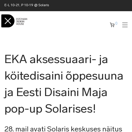
E-L 10-21, P 10-19 @ Solaris
0
EKA aksessuaari- ja
köitedisaini õppesuuna
ja Eesti Disaini Maja
pop-up Solarises!
28. mail avati Solaris keskuses näitus