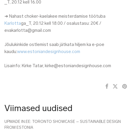
_T, 20.12 kell 16.00
➜ Nahast choker-kaelakee meisterdamise töötuba
Karlotta
ga_T, 20.12 kell 18.00 / osalustasu: 20€ /
evakarlotta@gmail.com
Jõulukinkide ostlemist saab jätkata hiljem ka e-poe
kaudu:
www.estoniandesignhouse.co
m
Lisainfo: Kirke Tatar, kirke@estoniandesignhouse.
com
Viimased uudised
UPMADE IN.EE: TORONTO SHOWCASE – SUSTAINABLE DESIGN
FROM ESTONIA