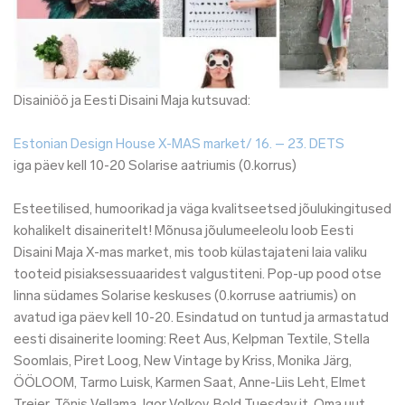
Disainiöö ja Eesti Disaini Maja kutsuvad:
Estonian Design House X-MAS market/ 16. – 23. DETS
iga päev kell 10-20 Solarise aatriumis (0.korrus)
Esteetilised, humoorikad ja väga kvalitseetsed jõulukingitused
kohalikelt disaineritelt! Mõnusa jõulumeeleolu loob Eesti
Disaini Maja X-mas market, mis toob külastajateni laia valiku
tooteid pisiaksessuaaridest valgustiteni. Pop-up pood otse
linna südames Solarise keskuses (0.korruse aatriumis) on
avatud iga päev kell 10-20. Esindatud on tuntud ja armastatud
eesti disainerite looming: Reet Aus, Kelpman Textile, Stella
Soomlais, Piret Loog, New Vintage by Kriss, Monika Järg,
ÖÖLOOM, Tarmo Luisk, Karmen Saat, Anne-Liis Leht, Elmet