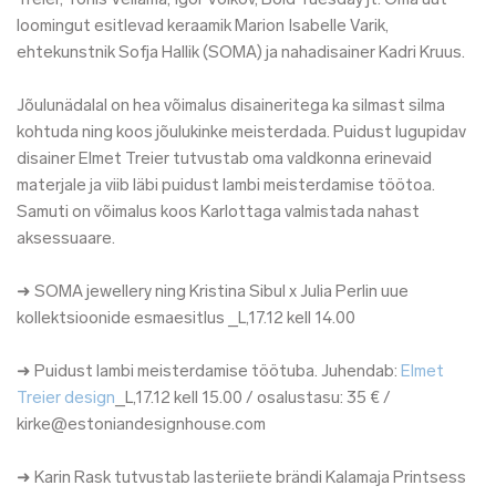
Treier, Tõnis Vellama, Igor Volkov, Bo
ld Tuesday jt. Oma uut
loomingut esitlevad keraamik Marion Isabelle Varik,
ehtekunstnik Sofja Hallik (SOMA) ja nahadisainer Kadri Kruus.
Jõulunädalal on hea võimalus disaineritega ka silmast silma
kohtuda ning koos jõulukinke meisterdada. Puidust lugupidav
disainer Elmet Treier tutvustab oma valdkonna erinevaid
materjale ja viib läbi puidust lambi meisterdamise töötoa.
Samuti on võimalus koos Karlottaga valmistada nahast
aksessuaare.
➜ SOMA jewellery ning Kristina Sibul x Julia Perlin uue
kollektsioonide esmaesitlus _L,17.12 kell 14.00
➜ Puidust lambi meisterdamise töötuba. Juhendab:
Elmet
Treier design
_L,17.12 kell 15.00 / osalustasu: 35 € /
kirke@estoniandesignhouse.co
m
➜ Karin Rask tutvustab lasteriiete brändi Kalamaja Printsess