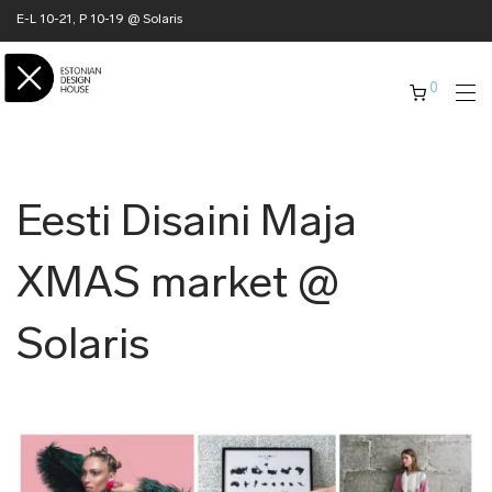
E-L 10-21, P 10-19 @ Solaris
0
Eesti Disaini Maja
XMAS market @
Solaris