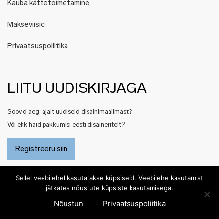
Kauba kättetoimetamine
Makseviisid
Privaatsuspoliitika
LIITU UUDISKIRJAGA
Soovid aeg-ajalt uudiseid disainimaailmast?
Või ehk häid pakkumisi eesti disaineritelt?
Registreeru siin
Sellel veebilehel kasutatakse küpsiseid. Veebilehe kasutamist
jätkates nõustute küpsiste kasutamisega.
Nõustun
Privaatsuspoliitika