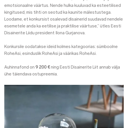
emotsionaalne väärtus. Nende hulka kuuluvad ka esteetilised
kingitused, mis tihti on seotud ka kaunite mälestustega.
Loodame, et konkursist osalevad disainerid suudavad nendele
esemetele anda ka eetilise ja praktilise väärtuse,” ütles Eesti
Disainerite Liidu president Ilona Gurjanova.
Konkursile oodatakse ideid kolmes kategoorias: sümboolne
RoheAsi, esinduslik RoheAsi ja väärikas RoheAsi.
Auhinnafond on
9 200
€
ning Eesti Disainerite Liit annab välja
ühe täiendava ostupreemia.