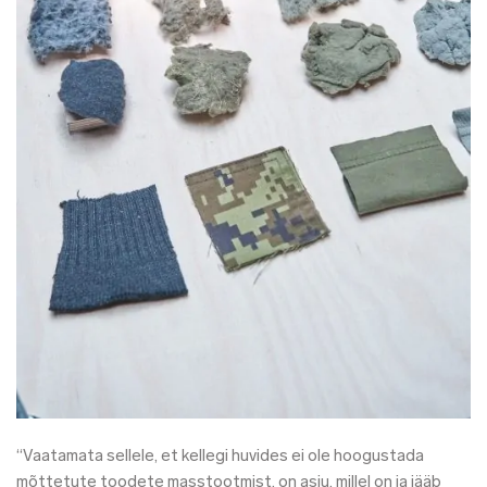
“Vaatamata sellele, et kellegi huvides ei ole hoogustada
mõttetute toodete masstootmist, on asju, millel on ja jääb