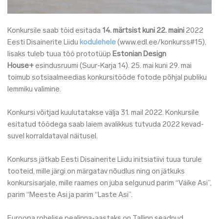
Konkursile saab töid esitada
14. märtsist kuni 22. maini
2022
Eesti Disainerite Liidu
kodulehele
(www.edl.ee/konkurss#15),
lisaks tuleb tuua töö prototüüp
Estonian Design
House+
esindusruumi (Suur-Karja 14). 25. mai kuni 29. mai
toimub sotsiaalmeedias konkursitööde fotode põhjal publiku
lemmiku valimine.
Konkursi võitjad kuulutatakse välja 31. mail 2022. Konkursile
esitatud töödega saab laiem avalikkus tutvuda 2022 kevad-
suvel korraldataval näitusel.
Konkurss jätkab Eesti Disainerite Liidu initsiatiivi tuua turule
tooteid, mille järgi on märgatav nõudlus ning on jätkuks
konkursisarjale, mille raames on juba selgunud parim “Väike Asi”,
parim “Meeste Asi ja parim “Laste Asi”.
Euroopa rohelise pealinna-aastaks on Tallinn seadnud