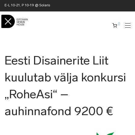
E-L 10-21, P 10-19 @ Solaris
0
Eesti Disainerite Liit
kuulutab välja konkursi
„RoheAsi“ –
auhinnafond 9200 €