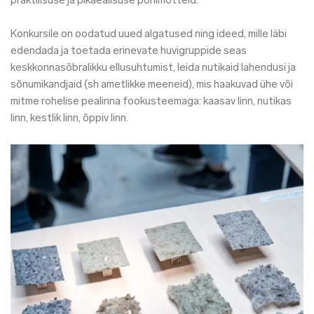
praktilisuse ja pikaealisuse põhimõtteid.
Konkursile on oodatud uued algatused ning ideed, mille läbi
edendada ja toetada erinevate huvigruppide seas
keskkonnasõbralikku ellusuhtumist, leida nutikaid lahendusi ja
sõnumikandjaid (sh ametlikke meeneid), mis haakuvad ühe või
mitme rohelise pealinna fookusteemaga: kaasav linn, nutikas
linn, kestlik linn, õppiv linn.