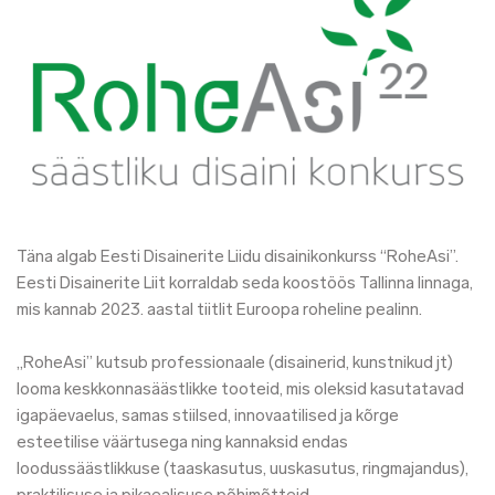
Täna algab Eesti Disainerite Liidu disainikonkurss “RoheAsi”.
Eesti Disainerite Liit korraldab seda koostöös Tallinna linnaga,
mis kannab 2023. aastal tiitlit Euroopa roheline pealinn.
„RoheAsi” kutsub professionaale (disainerid, kunstnikud jt)
looma keskkonnasäästlikke tooteid, mis oleksid kasutatavad
igapäevaelus, samas stiilsed, innovaatilised ja kõrge
esteetilise väärtusega ning kannaksid endas
loodussäästlikkuse (taaskasutus, uuskasutus, ringmajandus),