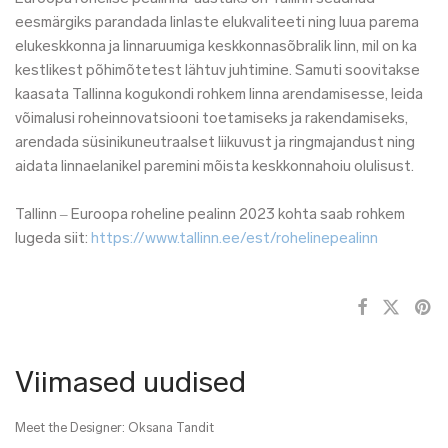
eesmärgiks parandada linlaste elukvaliteeti ning luua parema
elukeskkonna ja linnaruumiga keskkonnasõbralik linn, mil on ka
kestlikest põhimõtetest lähtuv juhtimine. Samuti soovitakse
kaasata Tallinna kogukondi rohkem linna arendamisesse, leida
võimalusi roheinnovatsiooni toetamiseks ja rakendamiseks,
arendada süsinikuneutraalset liikuvust ja ringmajandust ning
aidata linnaelanikel paremini mõista keskkonnahoiu olulisust.
Tallinn ‒ Euroopa roheline pealinn 2023 kohta saab rohkem
lugeda siit:
https://www.tallinn.ee/est/rohelinepealinn
Viimased uudised
Meet the Designer: Oksana Tandit