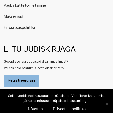
Kauba kättetoimetamine
Makseviisid
Privaatsuspoliitika
LIITU UUDISKIRJAGA
Soovid aeg-ajalt uudiseid disainimaailmast?
Või ehk häid pakkumisi eesti disaineritelt?
Registreeru siin
Sellel veebilehel kasutatakse küpsiseid. Veebilehe kasutamist
jätkates nõustute küpsiste kasutamisega.
Nõustun
Privaatsuspoliitika