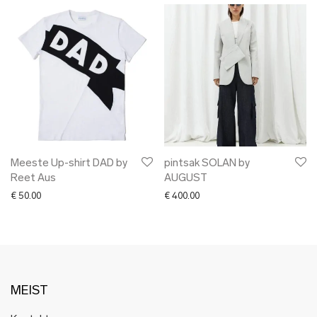
Meeste Up-shirt DAD by
pintsak SOLAN by
Reet Aus
AUGUST
€
50.00
€
400.00
MEIST