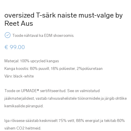
oversized T-särk naiste must-valge by
Reet Aus
Toode nähtaval ka EDM showroomis.
€
99.00
Materjal: 100% upcycled kangas
Kanga koostis: 80% puuvill, 18% polüester, 2%polüuretaan
Värv: black-white
Toode on UPMADE® sertifitseeritud. See on valmistatud
jääkmaterjalidest, vastab rahvusvahelistele töönormidele ja järgib ohtlike
kemikaalide piiranguid.
Iga rõivaese säästab keskmiselt 75% vett, 88% energiat ja tekitab 80%
vähem CO2 heitmeid.