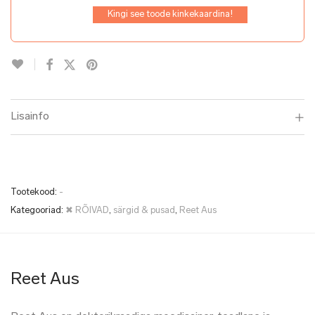
Kingi see toode kinkekaardina!
Lisainfo
Tootekood:
-
Kategooriad:
✖ RÕIVAD
,
särgid & pusad
,
Reet Aus
Reet Aus