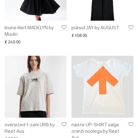
linane kleit MADELYN by
püksid JAY by AUGUST
Muulin
€
158.00
€
240.00
oversized t-särk URB by
naiste UP-SHIRT valge
Reet Aus
oranži noolega by Reet