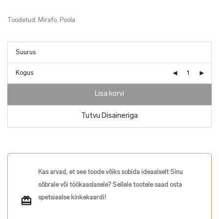
Toodetud: Mirafo, Poola
Kogus
Lisa korvi
Tutvu Disaineriga
Kas arvad, et see toode võiks sobida ideaalselt Sinu
sõbrale või töökaaslasele? Sellele tootele saad osta
spetsiaalse kinkekaardi!