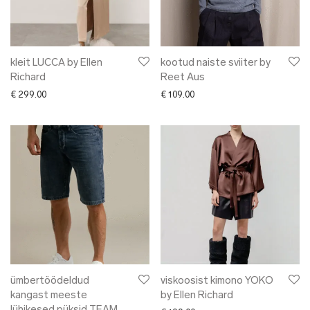
kleit LUCCA by Ellen
kootud naiste sviiter by
Richard
Reet Aus
€
299.00
€
109.00
ümbertöödeldud
viskoosist kimono YOKO
kangast meeste
by Ellen Richard