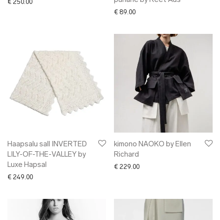
punane by Reet Aus
€
250.00
€
89.00
Haapsalu sall INVERTED
kimono NAOKO by Ellen
LILY-OF-THE-VALLEY by
Richard
Luxe Hapsal
€
229.00
€
249.00