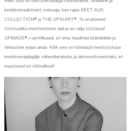
Reet Aus on doktorikraadiga moedisainer, teadlane ja
keskkonnaaktivist, mässaja, kes rajas REET AUS
COLLECTION® ja THE UPSHIRT®. Ta on pioneer
tööstusliku moetootmise alal ja on välja töötanud
UPMADE®-i sertifikaadi, et oma teadmisi brändidele ja
tehastele edasi anda. Kõik see on mõeldud moetööstuse
keskkonnajalajälje vähendamiseks ja demonstreerimaks, et
muutused on võimalikud!