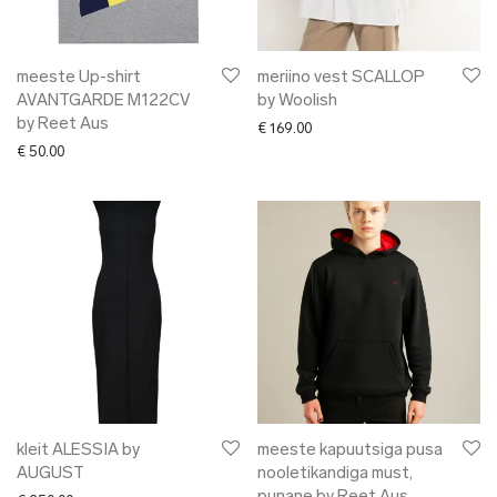
meeste Up-shirt
meriino vest SCALLOP
AVANTGARDE M122CV
by Woolish
by Reet Aus
€
169.00
€
50.00
kleit ALESSIA by
meeste kapuutsiga pusa
AUGUST
nooletikandiga must,