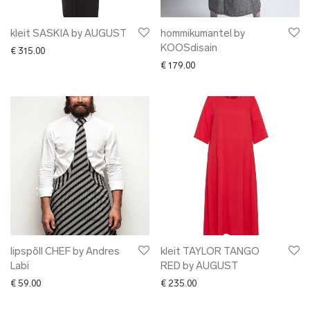
kleit SASKIA by AUGUST
hommikumantel by
KOOSdisain
€
315.00
€
179.00
lipspõll CHEF by Andres
kleit TAYLOR TANGO
Labi
RED by AUGUST
€
59.00
€
235.00