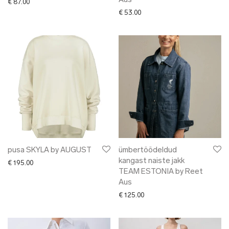
Aus
€
87.00
€
53.00
pusa SKYLA by AUGUST
ümbertöödeldud
kangast naiste jakk
€
195.00
TEAM ESTONIA by Reet
Aus
€
125.00