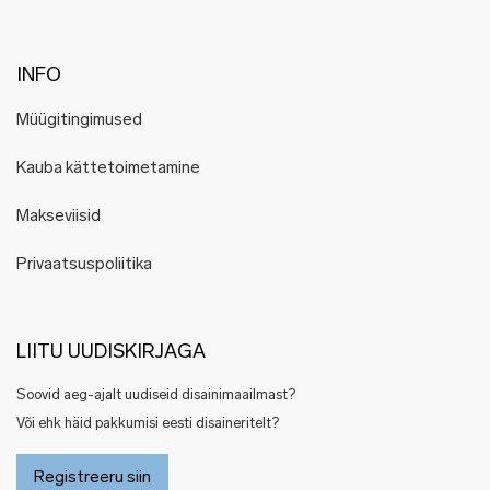
INFO
Müügitingimused
Kauba kättetoimetamine
Makseviisid
Privaatsuspoliitika
LIITU UUDISKIRJAGA
Soovid aeg-ajalt uudiseid disainimaailmast?
Või ehk häid pakkumisi eesti disaineritelt?
Registreeru siin