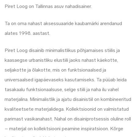
Piret Loog on Tallinnas asuv nahadisainer.
Ta on oma nahast aksessuaaride kaubamärki arendanud
alates 1998. aastast.
Piret Loog disainib minimalistlikus põhjamaises stiilis ja
kaasaegse urbanistliku elustiili jaoks nahast käekotte,
seljakotte ja õlakotte, mis on funktsionaalsed ja
universaalsed igapäevaseks kasutamiseks. Ta püüab leida
tasakaalu funktsionaalsuse, selge stiili ja naha ilu vahel
materjalina. Minimalistlik ja ajatu disainistiil on kombineeritud
kvaliteetsete materjalidega. Kollektsioonid on valmistatud
parimast vasikanahast. Nahal on disainiprotsessis oluline roll
– materjal on kollektsiooni peamine inspiratsioon. Kõrge