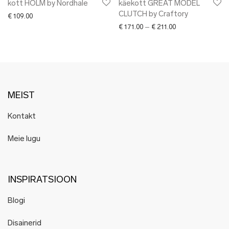
kott HOLM by Nordhale
käekott GREAT MODEL
CLUTCH by Craftory
€
109.00
Price range: € 171
€
171.00
–
€
211.00
MEIST
Kontakt
Meie lugu
INSPIRATSIOON
Blogi
Disainerid