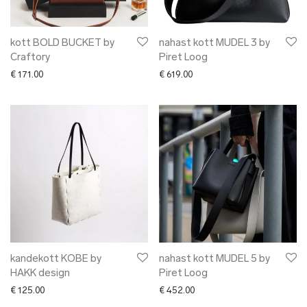
kott BOLD BUCKET by
nahast kott MUDEL 3 by
Craftory
Piret Loog
€
171.00
€
619.00
kandekott KOBE by
nahast kott MUDEL 5 by
HAKK design
Piret Loog
€
125.00
€
452.00