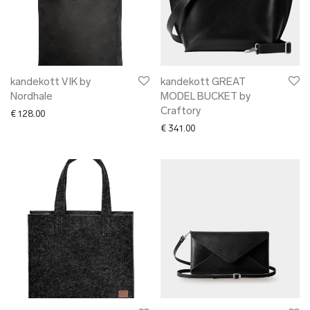
kandekott VIK by
kandekott GREAT
Nordhale
MODEL BUCKET by
Craftory
€
128.00
€
341.00