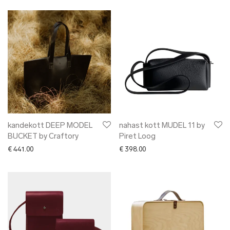
kandekott DEEP MODEL
nahast kott MUDEL 11 by
BUCKET by Craftory
Piret Loog
€
441.00
€
398.00