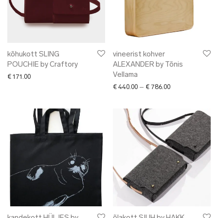
kõhukott SLING
vineerist kohver
POUCHIE by Craftory
ALEXANDER by Tõnis
Vellama
€
171.00
Price range: € 4
€
440.00
–
€
786.00