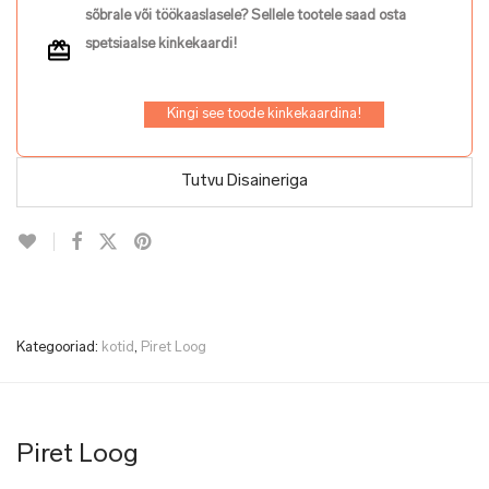
sõbrale või töökaaslasele? Sellele tootele saad osta
spetsiaalse kinkekaardi!
Kingi see toode kinkekaardina!
Tutvu Disaineriga
Kategooriad:
kotid
,
Piret Loog
Piret Loog