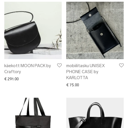
käekott MOON PACK by
mobiilitasku UNISEX
Craftory
PHONE CASE by
KARLOTTA
€
291.00
€
75.00