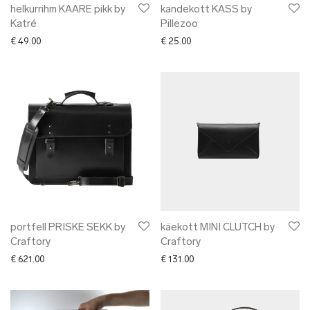
helkurrihm KAARE pikk by
kandekott KASS by
Katré
Pillezoo
€
49.00
€
25.00
portfell PRISKE SEKK by
käekott MINI CLUTCH by
Craftory
Craftory
€
621.00
€
131.00