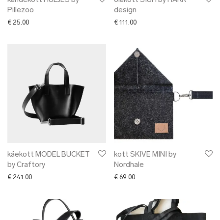
kandekott HÜLJES by
õlakott SIUH by HAKK
Pillezoo
design
€
25.00
€
111.00
käekott MODEL BUCKET
kott SKIVE MINI by
by Craftory
Nordhale
€
241.00
€
69.00