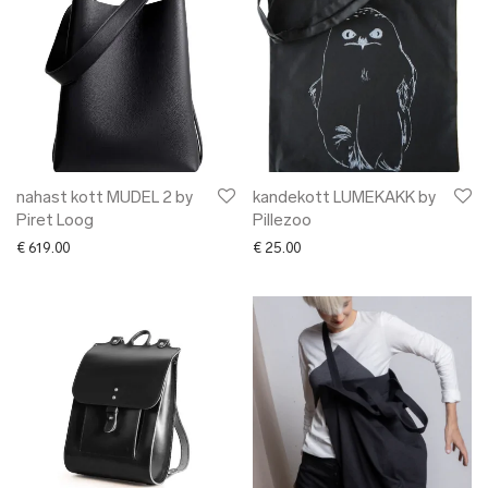
nahast kott MUDEL 2 by
kandekott LUMEKAKK by
Piret Loog
Pillezoo
€
619.00
€
25.00