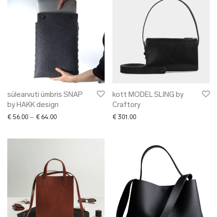
sülearvuti ümbris SNAP
kott MODEL SLING by
by HAKK design
Craftory
Price range: € 56.00 through € 64.00
€
56.00
–
€
64.00
€
301.00