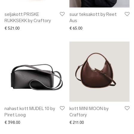
seljakott PRISKE
suur teksakott by Reet
RUKKSEKK by Craftory
Aus
€
521.00
€
65.00
nahast kott MUDEL 10 by
kott MINI MOON by
Piret Loog
Craftory
€
398.00
€
211.00