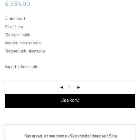
€
234.00
Ümbrikkott
21 x 11 cm
Materjal: nahk
Vooder: microsuede
Magnetlukk, sisetasku
Värvid: liitium, kuld
Lisa korvi
Kas arvad, et see toode võiks sobida ideaalselt Sinu