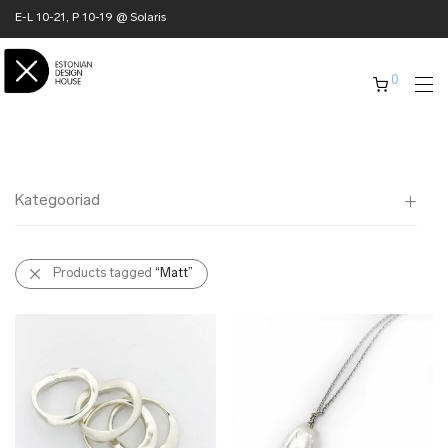
E-L 10-21, P 10-19 @ Solaris
0
Kategooriad
Kõik
Products tagged
“Matt”
✖ KODU
✖ RÕIVAD
✖ AKSESSUAARID
✖ KINGITUSED
✖ ONLY @ EDH
✖ MUU