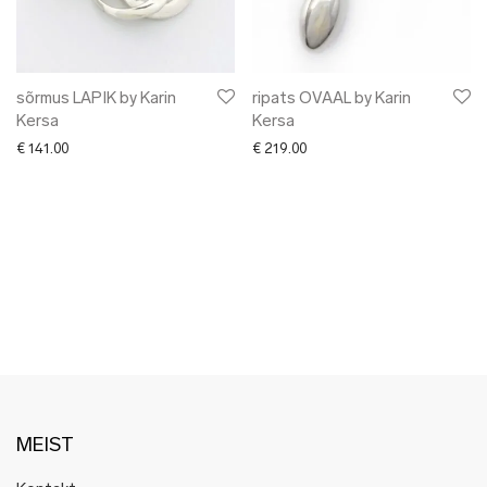
✖ LÕPUMÜÜK
✖ DISAINERID
sõrmus LAPIK by Karin
ripats OVAAL by Karin
Kersa
Kersa
€
141.00
€
219.00
MEIST